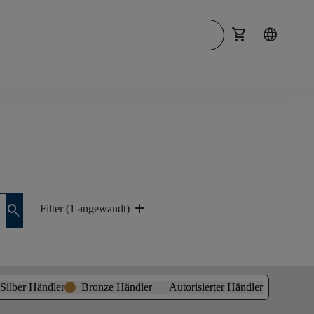
shopping_cart
language
add
search
Filter (1 angewandt)
Silber Händler
Bronze Händler
Autorisierter Händler