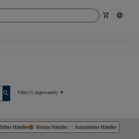
shopping_cart
language
add
search
Filter (1 angewandt)
Silber Händler
Bronze Händler
Autorisierter Händler