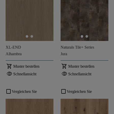
XL-END
Naturals Tile+ Series
Alhambra
Jura
shopping_cart
shopping_cart
Muster bestellen
Muster bestellen
visibility
visibility
Schnellansicht
Schnellansicht
check_box_outline_blank
check_box_outline_blank
Vergleichen Sie
Vergleichen Sie