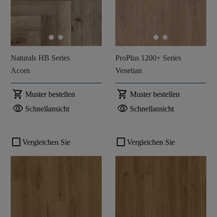
Naturals HB Series
ProPlus 1200+ Series
Acorn
Venetian
shopping_cart
shopping_cart
Muster bestellen
Muster bestellen
visibility
visibility
Schnellansicht
Schnellansicht
check_box_outline_blank
check_box_outline_blank
Vergleichen Sie
Vergleichen Sie