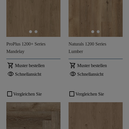
ProPlus 1200+ Series
Naturals 1200 Series
Mandelay
Lumber
shopping_cart
shopping_cart
Muster bestellen
Muster bestellen
visibility
visibility
Schnellansicht
Schnellansicht
check_box_outline_blank
check_box_outline_blank
Vergleichen Sie
Vergleichen Sie