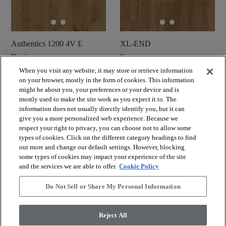
Authentics 1200 4V E
XL-END
Regina
Saumur
When you visit any website, it may store or retrieve information
shopping_cart
shopping_cart
on your browser, mostly in the form of cookies. This information
Muster bestellen
Muster bestellen
might be about you, your preferences or your device and is
visibility
visibility
Schnellansicht
Schnellansicht
mostly used to make the site work as you expect it to. The
information does not usually directly identify you, but it can
give you a more personalized web experience. Because we
respect your right to privacy, you can choose not to allow some
check_box_outline_blank
check_box_outline_blank
Vergleichen Sie
Vergleichen Sie
types of cookies. Click on the different category headings to find
out more and change our default settings. However, blocking
some types of cookies may impact your experience of the site
and the services we are able to offer.
Cookie Policy
Do Not Sell or Share My Personal Information
Reject All