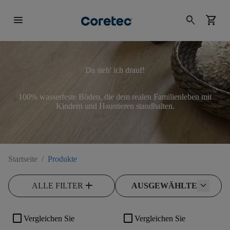
menu
search
shopping_cart
Da steh' ich drauf!
100% wasserfeste Böden, die dem realen Familienleben mit
Kindern und Haustieren standhalten.
Startseite
/
Produkte
add
ALLE FILTER
AUSGEWÄHLTE
check_box_outline_blank
check_box_outline_blank
Vergleichen Sie
Vergleichen Sie