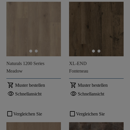
Naturals 1200 Series
XL-END
Meadow
Fonteneau
shopping_cart
shopping_cart
Muster bestellen
Muster bestellen
visibility
visibility
Schnellansicht
Schnellansicht
check_box_outline_blank
check_box_outline_blank
Vergleichen Sie
Vergleichen Sie