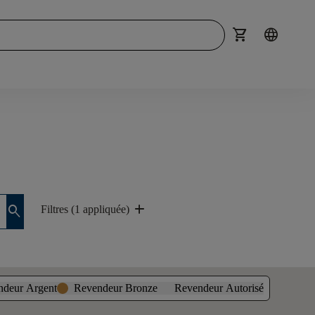
shopping_cart
language
add
search
Filtres (1 appliquée)
ndeur Argent
Revendeur Bronze
Revendeur Autorisé