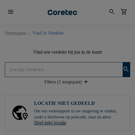
menu
search
shopping_cart
Startpagina
/
Vind Je Verdeler
Vind een verdeler bij jou in de buurt
search
add
Filters (1 toegepast)
LOCATIE NIET GEDEELD
Om een ​​verkooppunt in uw omgeving te vinden,
zoekt u hierboven op postcode, staat en adres.
Deel mijn locatie