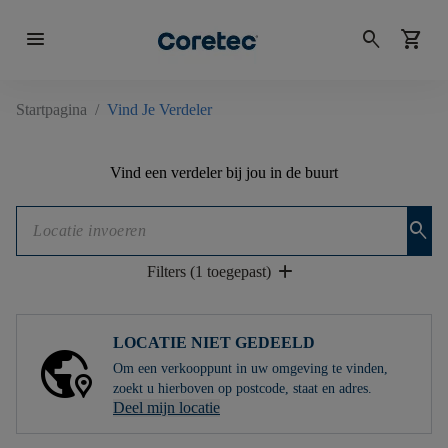
menu
search
shopping_cart
Startpagina
/
Vind Je Verdeler
Vind een verdeler bij jou in de buurt
search
add
Filters (1 toegepast)
LOCATIE NIET GEDEELD
Om een ​​verkooppunt in uw omgeving te vinden,
zoekt u hierboven op postcode, staat en adres.
Deel mijn locatie