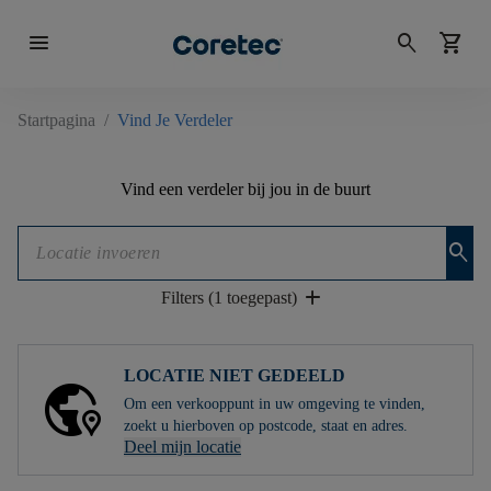
menu
search
shopping_cart
Startpagina
/
Vind Je Verdeler
Vind een verdeler bij jou in de buurt
search
add
Filters (1 toegepast)
LOCATIE NIET GEDEELD
Om een ​​verkooppunt in uw omgeving te vinden,
zoekt u hierboven op postcode, staat en adres.
Deel mijn locatie