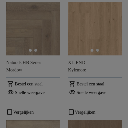
Naturals HB Series
XL-END
Meadow
Kylemore
shopping_cart
shopping_cart
Bestel een staal
Bestel een staal
visibility
visibility
Snelle weergave
Snelle weergave
check_box_outline_blank
check_box_outline_blank
Vergelijken
Vergelijken