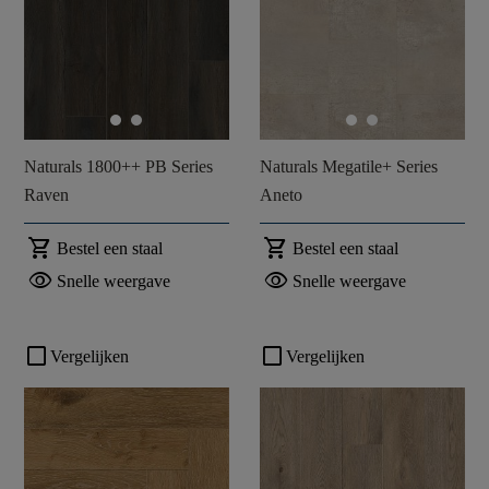
Naturals 1800++ PB Series
Naturals Megatile+ Series
Raven
Aneto
shopping_cart
shopping_cart
Bestel een staal
Bestel een staal
visibility
visibility
Snelle weergave
Snelle weergave
check_box_outline_blank
check_box_outline_blank
Vergelijken
Vergelijken