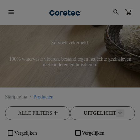
menu
search
shopping_cart
Zo voelt zekerheid.
100% watervaste vloeren, bestand tegen het échte gezinsleven
met kinderen en huisdieren.
Startpagina
/
Producten
add
ALLE FILTERS
UITGELICHT
check_box_outline_blank
check_box_outline_blank
Vergelijken
Vergelijken