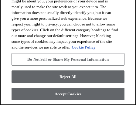
might be about you, your preferences or your device and is
mostly used to make the site work as you expect it to. The
information does not usually directly identify you, but it can
give you a more personalized web experience. Because we
respect your right to privacy, you can choose not to allow some
Naturals 1200 Series
Naturals Tile+ Series
types of cookies. Click on the different category headings to find
Desert
Jura
out more and change our default settings. However, blocking
some types of cookies may impact your experience of the site
shopping_cart
and the services we are able to offer.
Cookie Policy
shopping_cart
Bestel een staal
Bestel een staal
visibility
visibility
Snelle weergave
Snelle weergave
Do Not Sell or Share My Personal Information
Reject All
check_box_outline_blank
check_box_outline_blank
Vergelijken
Vergelijken
Accept Cookies