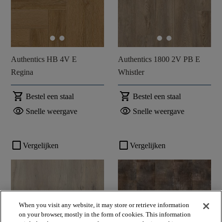
Authentics HB 4V E
Authentics 1800 2V PB E
Regina
Whistler
shopping_cart
shopping_cart
Bestel een staal
Bestel een staal
visibility
visibility
Snelle weergave
Snelle weergave
check_box_outline_blank
check_box_outline_blank
Vergelijken
Vergelijken
When you visit any website, it may store or retrieve information
on your browser, mostly in the form of cookies. This information