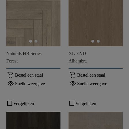
Naturals HB Series
XL-END
Forest
Alhambra
shopping_cart
shopping_cart
Bestel een staal
Bestel een staal
visibility
visibility
Snelle weergave
Snelle weergave
check_box_outline_blank
check_box_outline_blank
Vergelijken
Vergelijken