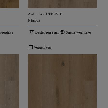
Authentics 1200 4V E
Nimbus
shopping_cart
visibility
weergave
Bestel een staal
Snelle weergave
check_box_outline_blank
Vergelijken