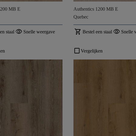
 1200 MB E
Authentics 1200 MB E
Quebec
visibility
shopping_cart
visibility
en staal
Snelle weergave
Bestel een staal
Snelle 
check_box_outline_blank
ken
Vergelijken