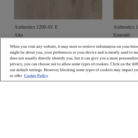
Authentics 1200 4V E
Authentics 
Alto
Emerald
When you visit any website, it may store or retrieve information on your brow
shopping_cart
visibility
shopping_cart
Bestel een staal
Snelle weergave
Bestel e
might be about you, your preferences or your device and is mostly used to ma
does not usually directly identify you, but it can give you a more personaliz
privacy, you can choose not to allow some types of cookies. Click on the dif
our default settings. However, blocking some types of cookies may impact you
to offer.
Cookie Policy