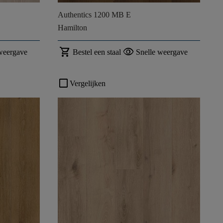
Authentics 1200 MB E
Hamilton
shopping_cart
visibility
weergave
Bestel een staal
Snelle weergave
check_box_outline_blank
Vergelijken