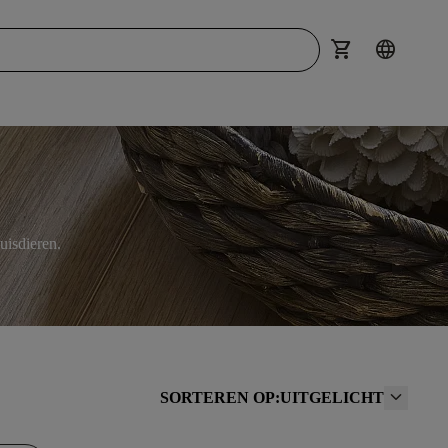
shopping_cart
language
uisdieren.
SORTEREN OP:
UITGELICHT