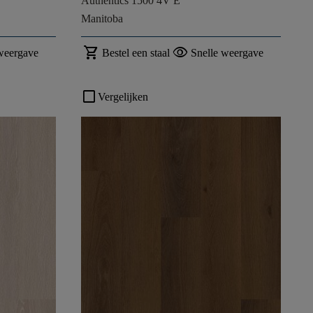
Authentics 1500 4V E
Manitoba
shopping_cart
visibility
weergave
Bestel een staal
Snelle weergave
check_box_outline_blank
Vergelijken