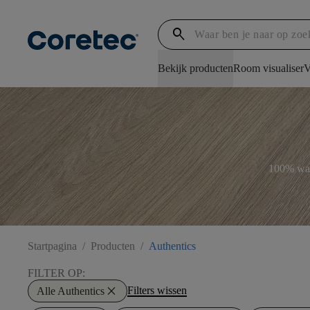
search
Bekijk producten
Room visualiser
V
100% wate
Startpagina
/
Producten
/
Authentics
FILTER OP:
close
Filters wissen
Alle Authentics