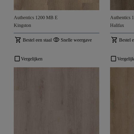
Authentics 1200 MB E
Authentics 
Kingston
Halifax
shopping_cart
visibility
shopping_cart
Bestel een staal
Snelle weergave
Bestel e
check_box_outline_blank
check_box_outline_blank
Vergelijken
Vergelij