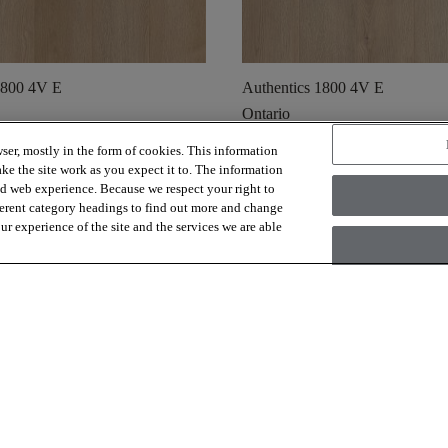
1800 4V E
Authentics 1800 4V E
Ontario
ser, mostly in the form of cookies. This information
visibility
shopping_cart
visibility
en staal
Snelle weergave
Bestel een staal
Snelle 
ke the site work as you expect it to. The information
ed web experience. Because we respect your right to
ferent category headings to find out more and change
r experience of the site and the services we are able
Weergeven
16
van de
30
resultaten
Meer laden