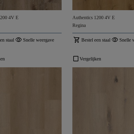
1200 4V E
Authentics 1200 4V E
Regina
visibility
shopping_cart
visibility
en staal
Snelle weergave
Bestel een staal
Snelle 
check_box_outline_blank
ken
Vergelijken