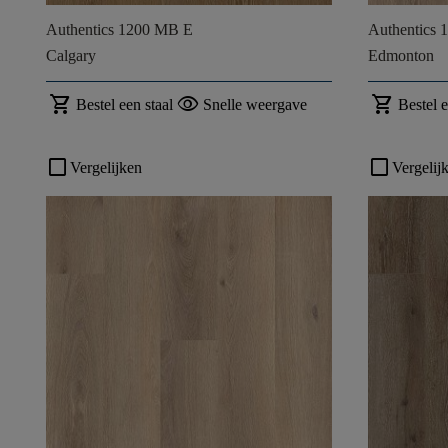
Authentics 1200 MB E
Authentics
Calgary
Edmonton
shopping_cart
visibility
shopping_cart
Bestel een staal
Snelle weergave
Bestel e
check_box_outline_blank
check_box_outline_blank
Vergelijken
Vergelij