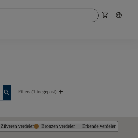
shopping_cart
language
add
search
Filters (1 toegepast)
Zilveren verdeler
Bronzen verdeler
Erkende verdeler