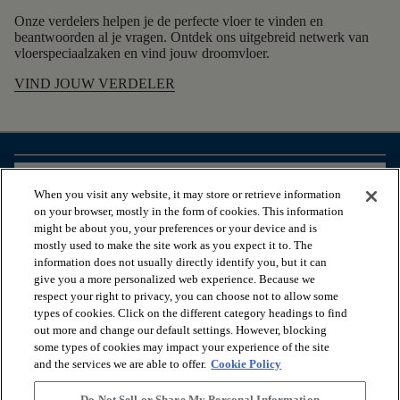
Onze verdelers helpen je de perfecte vloer te vinden en
beantwoorden al je vragen. Ontdek ons uitgebreid netwerk van
vloerspeciaalzaken en vind jouw droomvloer.
VIND JOUW VERDELER
arrow_forward_ios
BEKIJK PRODUCTEN
When you visit any website, it may store or retrieve information
on your browser, mostly in the form of cookies. This information
might be about you, your preferences or your device and is
arrow_forward_ios
HANDIGE TOOLS
mostly used to make the site work as you expect it to. The
information does not usually directly identify you, but it can
give you a more personalized web experience. Because we
respect your right to privacy, you can choose not to allow some
arrow_forward_ios
ONZE DIENSTEN
types of cookies. Click on the different category headings to find
out more and change our default settings. However, blocking
some types of cookies may impact your experience of the site
arrow_forward_ios
OVER ONS
and the services we are able to offer.
Cookie Policy
Do Not Sell or Share My Personal Information