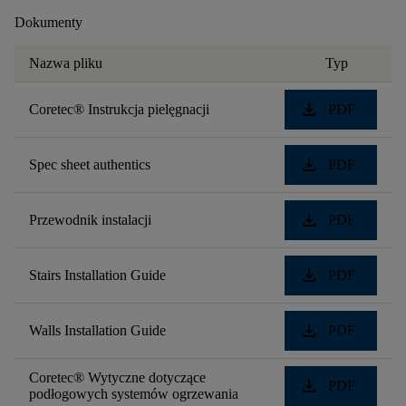
Dokumenty
Nazwa pliku
Typ
download
Coretec® Instrukcja pielęgnacji
PDF
download
Spec sheet authentics
PDF
download
Przewodnik instalacji
PDF
download
Stairs Installation Guide
PDF
download
Walls Installation Guide
PDF
Coretec® Wytyczne dotyczące
download
PDF
podłogowych systemów ogrzewania