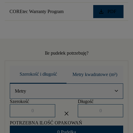
download
COREtec Warranty Program
PDF
Ile pudełek potrzebuję?
Szerokość i długość
Metry kwadratowe (m²)
keyboard_arrow_down
Metry
Szerokość
Długość
close
POTRZEBNA ILOŚĆ OPAKOWAŃ
0 Pudełka