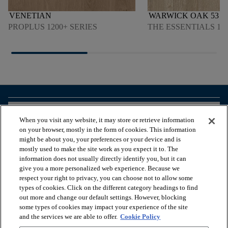
VENETIAN
WARWICK OAK 53
PROPLUS 1200+ SERIES
THE ESSENTIALS 180
arrow_forward_ios
ZOBACZ PRODUKTY
When you visit any website, it may store or retrieve information
on your browser, mostly in the form of cookies. This information
might be about you, your preferences or your device and is
arrow_forward_ios
PRZEGLĄDAJ ZASOBY
mostly used to make the site work as you expect it to. The
information does not usually directly identify you, but it can
give you a more personalized web experience. Because we
respect your right to privacy, you can choose not to allow some
arrow_forward_ios
NASZE USŁUGI
types of cookies. Click on the different category headings to find
out more and change our default settings. However, blocking
some types of cookies may impact your experience of the site
arrow_forward_ios
O NAS
and the services we are able to offer.
Cookie Policy