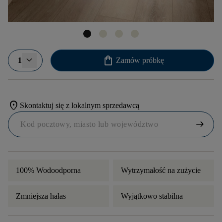
shopping_bag
1
Zamów próbkę
location_on
Skontaktuj się z lokalnym sprzedawcą
arrow_right_alt
100% Wodoodporna
Wytrzymałość na zużycie
Zmniejsza hałas
Wyjątkowo stabilna