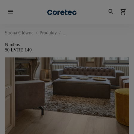
menu
search
shopping_cart
Strona Główna
/
Produkty
/
Nimbus
50 LVRE 140