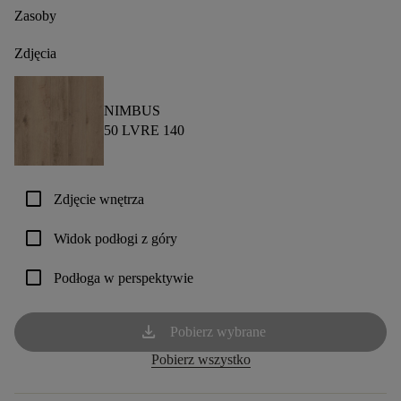
Zasoby
Zdjęcia
NIMBUS
50 LVRE 140
check_box_outline_blank
Zdjęcie wnętrza
check_box_outline_blank
Widok podłogi z góry
check_box_outline_blank
Podłoga w perspektywie
download
Pobierz wybrane
Pobierz wszystko