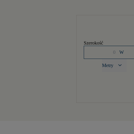
Szerokość
W
keyboard_arrow_down
Metry