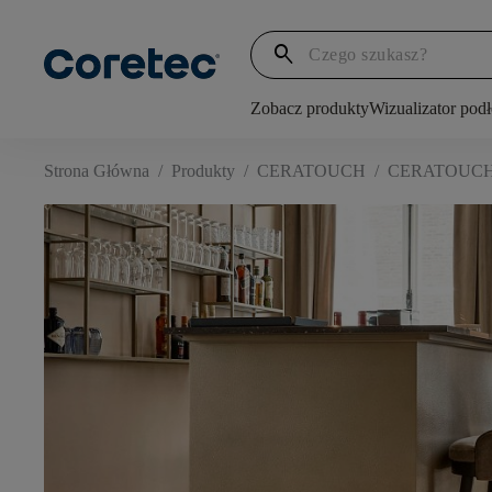
search
Zobacz produkty
Wizualizator pod
Strona Główna
/
Produkty
/
CERATOUCH
/
CERATOUCH 