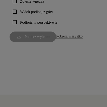
check_box_outline_blank
Zdjęcie wnętrza
check_box_outline_blank
Widok podłogi z góry
check_box_outline_blank
Podłoga w perspektywie
download
Pobierz wszystko
Pobierz wybrane