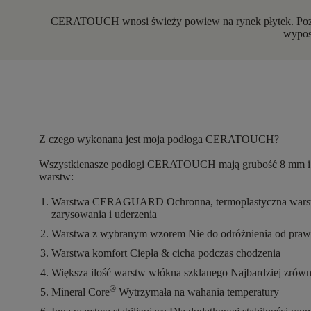
CERATOUCH wnosi świeży powiew na rynek płytek. Poznaj 
wypos
Z czego wykonana jest moja podłoga CERATOUCH?
Wszystkienasze podłogi CERATOUCH
mają grubość 8 mm
i
warstw
:
Warstwa CERAGUARD
Ochronna, termoplastyczna wars
zarysowania i uderzenia
Warstwa z wybranym wzorem
Nie do odróżnienia od pra
Warstwa komfort
Ciepła & cicha podczas chodzenia
Większa ilość warstw włókna szklanego
Najbardziej zrów
®
Mineral Core
Wytrzymała na wahania temperatury