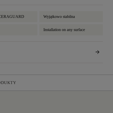
a CERAGUARD
Wyjątkowo stabilna
Installation on any surface
arrow_forward
ODUKTY