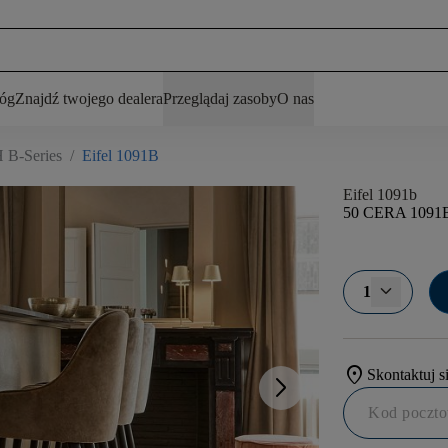
łóg
Znajdź twojego dealera
Przeglądaj zasoby
O nas
B-Series
/
Eifel 1091B
Eifel 1091b
50 CERA 1091
1
location_on
Skontaktuj s
arrow_forward_ios