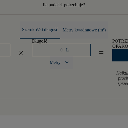
Ile pudełek potrzebuję?
Szerokość i długość
Metry kwadratowe (m²)
Długość
POTRZ
OPAK
L
close
equal
keyboard_arrow_down
Metry
Kalkul
prosi
sprze