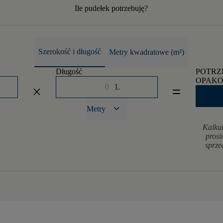
Ile pudełek potrzebuję?
Szerokość i długość
Metry kwadratowe (m²)
Długość
POTRZ
OPAK
L
close
equal
keyboard_arrow_down
Metry
Kalkul
prosi
sprze