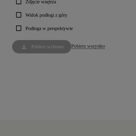
check_box_outline_blank
Zdjęcie wnętrza
check_box_outline_blank
Widok podłogi z góry
check_box_outline_blank
Podłoga w perspektywie
download
Pobierz wszystko
Pobierz wybrane