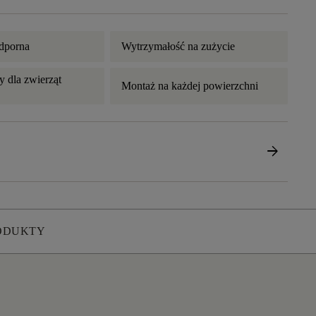
dporna
Wytrzymałość na zużycie
 dla zwierząt
Montaż na każdej powierzchni
arrow_forward
ODUKTY