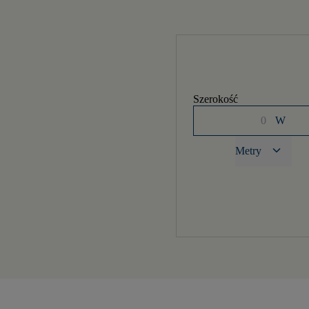
Szerokość
W
keyboard_arrow_down
Metry