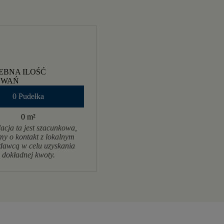
EBNA ILOŚĆ
OWAŃ
0 Pudełka
0 m
²
acja ta jest szacunkowa,
my o kontakt z lokalnym
dawcą w celu uzyskania
dokładnej kwoty.