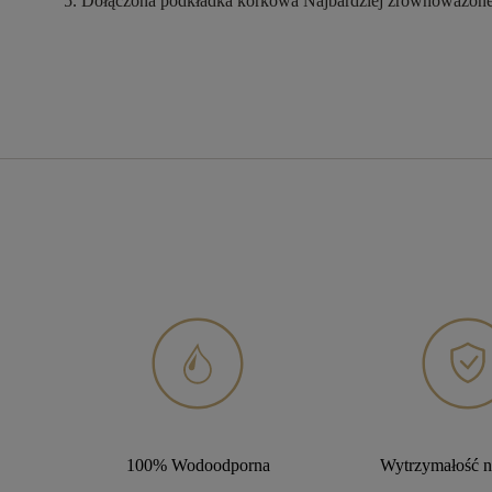
Dołączona podkładka korkowa
Najbardziej zrównoważone
100% Wodoodporna
Wytrzymałość n