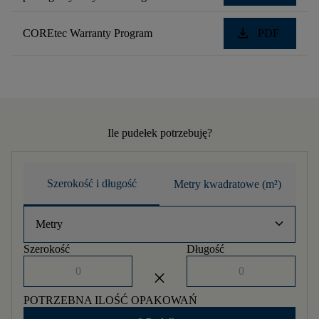
download
COREtec Warranty Program
PDF
Ile pudełek potrzebuję?
Szerokość i długość
Metry kwadratowe (m²)
keyboard_arrow_down
Metry
Szerokość
Długość
close
POTRZEBNA ILOŚĆ OPAKOWAŃ