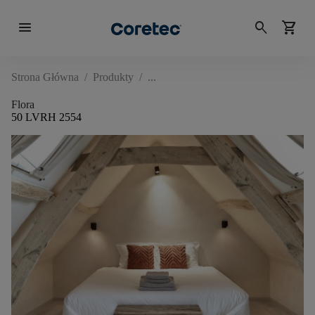
menu
search
shopping_cart
Strona Główna
/
Produkty
/
Flora
50 LVRH 2554