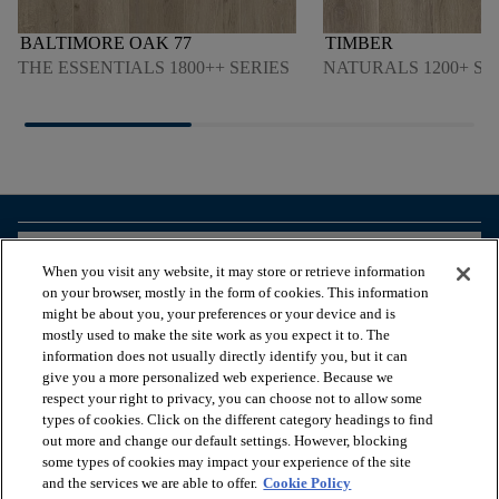
BALTIMORE OAK 77
TIMBER
THE ESSENTIALS 1800++ SERIES
NATURALS 1200+ SE
arrow_forward_ios
ZOBACZ PRODUKTY
When you visit any website, it may store or retrieve information
on your browser, mostly in the form of cookies. This information
might be about you, your preferences or your device and is
arrow_forward_ios
PRZEGLĄDAJ ZASOBY
mostly used to make the site work as you expect it to. The
information does not usually directly identify you, but it can
give you a more personalized web experience. Because we
respect your right to privacy, you can choose not to allow some
arrow_forward_ios
NASZE USŁUGI
types of cookies. Click on the different category headings to find
out more and change our default settings. However, blocking
some types of cookies may impact your experience of the site
arrow_forward_ios
O NAS
and the services we are able to offer.
Cookie Policy