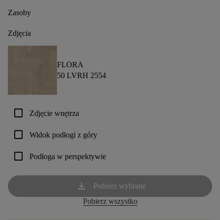
Zasoby
Zdjęcia
FLORA
50 LVRH 2554
check_box_outline_blank
Zdjęcie wnętrza
check_box_outline_blank
Widok podłogi z góry
check_box_outline_blank
Podłoga w perspektywie
download
Pobierz wybrane
Pobierz wszystko