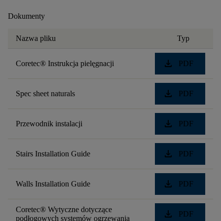
Dokumenty
Nazwa pliku
Typ
download
Coretec® Instrukcja pielęgnacji
PDF
download
Spec sheet naturals
PDF
download
Przewodnik instalacji
PDF
download
Stairs Installation Guide
PDF
download
Walls Installation Guide
PDF
Coretec® Wytyczne dotyczące
download
PDF
podłogowych systemów ogrzewania