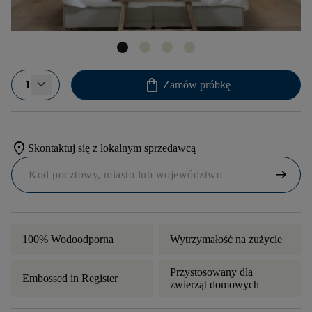
shopping_bag
1
Zamów próbkę
location_on
Skontaktuj się z lokalnym sprzedawcą
arrow_right_alt
100% Wodoodporna
Wytrzymałość na zużycie
Przystosowany dla
Embossed in Register
zwierząt domowych