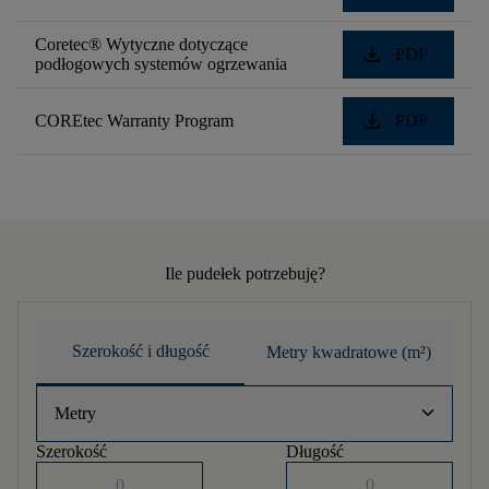
Coretec® Wytyczne dotyczące
download
PDF
podłogowych systemów ogrzewania
download
COREtec Warranty Program
PDF
Ile pudełek potrzebuję?
Szerokość i długość
Metry kwadratowe (m²)
keyboard_arrow_down
Metry
Szerokość
Długość