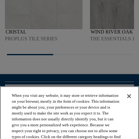
CRISTAL
WIND RIVER OAK 0
PROPLUS TILE SERIES
THE ESSENTIALS 150
arrow_forward_ios
ZOBACZ PRODUKTY
When you visit any website, it may store or retrieve information
on your browser, mostly in the form of cookies. This information
might be about you, your preferences or your device and is
arrow_forward_ios
PRZEGLĄDAJ ZASOBY
mostly used to make the site work as you expect it to. The
information does not usually directly identify you, but it can
give you a more personalized web experience. Because we
respect your right to privacy, you can choose not to allow some
arrow_forward_ios
NASZE USŁUGI
types of cookies. Click on the different category headings to find