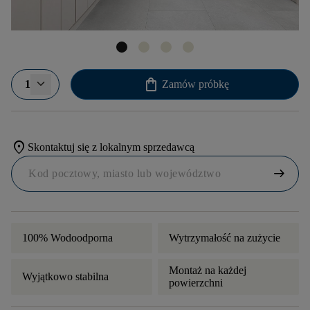
shopping_bag
1
Zamów próbkę
location_on
Skontaktuj się z lokalnym sprzedawcą
arrow_right_alt
100% Wodoodporna
Wytrzymałość na zużycie
Montaż na każdej
Wyjątkowo stabilna
powierzchni