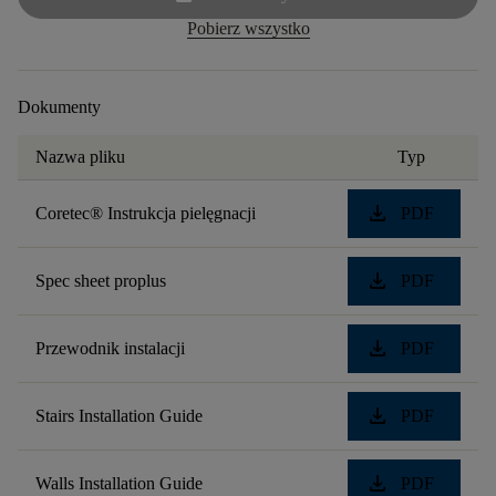
Pobierz wszystko
Dokumenty
Nazwa pliku
Typ
download
Coretec® Instrukcja pielęgnacji
PDF
download
Spec sheet proplus
PDF
download
Przewodnik instalacji
PDF
download
Stairs Installation Guide
PDF
download
Walls Installation Guide
PDF