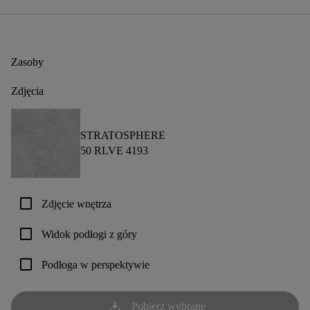
Zasoby
Zdjęcia
STRATOSPHERE
50 RLVE 4193
check_box_outline_blank
Zdjęcie wnętrza
check_box_outline_blank
Widok podłogi z góry
check_box_outline_blank
Podłoga w perspektywie
download
Pobierz wybrane