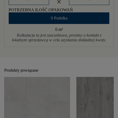
close
POTRZEBNA ILOŚĆ OPAKOWAŃ
0 Pudełka
0 m
²
Kalkulacja ta jest szacunkowa, prosimy o kontakt z
lokalnym sprzedawcą w celu uzyskania dokładnej kwoty.
Produkty powiązane