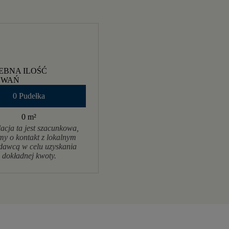
EBNA ILOŚĆ
OWAŃ
0 Pudełka
0 m
²
acja ta jest szacunkowa,
my o kontakt z lokalnym
dawcą w celu uzyskania
dokładnej kwoty.