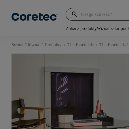
search
Zobacz produkty
Wizualizator pod
Strona Główna
/
Produkty
/
The Essentials
/
The Essentials 