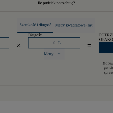
Ile pudełek potrzebuję?
Szerokość i długość
Metry kwadratowe (m²)
Długość
POTRZ
OPAK
L
close
equal
keyboard_arrow_down
Metry
Kalkul
prosi
sprze