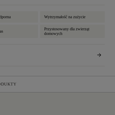
dporna
Wytrzymałość na zużycie
Przystosowany dla zwierząt
as
domowych
arrow_forward
ODUKTY