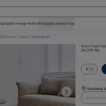
łóg
Znajdź twojego dealera
Przeglądaj zasoby
O nas
1200 Series
/
Ivory Coast Oak 05
Ivory Coast Oak
50 LVP 705
1
location_on
Skontaktuj s
arrow_forward_ios