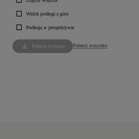
check_box_outline_blank
Zdjęcie wnętrza
check_box_outline_blank
Widok podłogi z góry
check_box_outline_blank
Podłoga w perspektywie
download
Pobierz wszystko
Pobierz wybrane