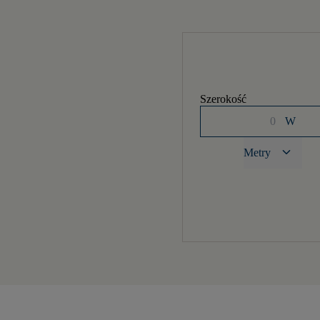
Szerokość
W
keyboard_arrow_down
Metry