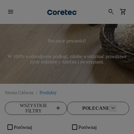
menu
search
shopping_cart
Poczucie pewności!
W 100% wodoodporne podłogi, zdolne wytrzymać prawdziwe
życie rodzinne z dziećmi i zwierzętami.
Strona Główna
/
Produkty
WSZYSTKIE
add
POLECANE
FILTRY
check_box_outline_blank
check_box_outline_blank
Porównaj
Porównaj