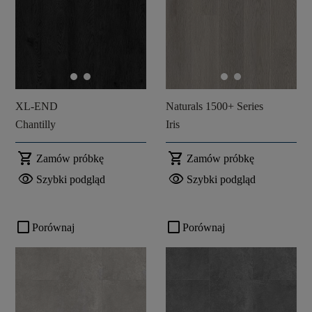
XL-END
Naturals 1500+ Series
Chantilly
Iris
shopping_cart
shopping_cart
Zamów próbkę
Zamów próbkę
visibility
visibility
Szybki podgląd
Szybki podgląd
check_box_outline_blank
check_box_outline_blank
Porównaj
Porównaj