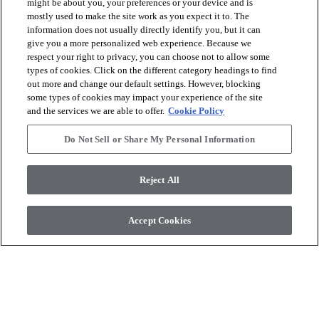
might be about you, your preferences or your device and is
mostly used to make the site work as you expect it to. The
information does not usually directly identify you, but it can
give you a more personalized web experience. Because we
respect your right to privacy, you can choose not to allow some
Naturals Megatile+ Series
Naturals Megatile+ Series
types of cookies. Click on the different category headings to find
Berner
Stromboli
out more and change our default settings. However, blocking
some types of cookies may impact your experience of the site
shopping_cart
and the services we are able to offer.
Cookie Policy
shopping_cart
Zamów próbkę
Zamów próbkę
visibility
visibility
Szybki podgląd
Szybki podgląd
Do Not Sell or Share My Personal Information
Reject All
check_box_outline_blank
check_box_outline_blank
Porównaj
Porównaj
Accept Cookies