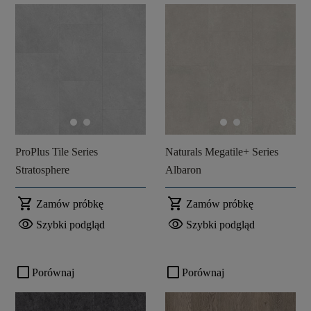
ProPlus Tile Series
Naturals Megatile+ Series
Stratosphere
Albaron
shopping_cart
shopping_cart
Zamów próbkę
Zamów próbkę
visibility
visibility
Szybki podgląd
Szybki podgląd
check_box_outline_blank
check_box_outline_blank
Porównaj
Porównaj