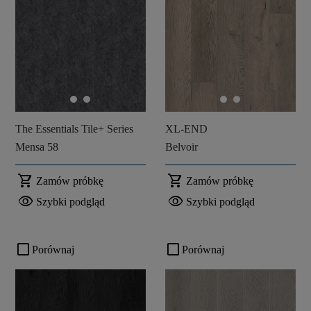
The Essentials Tile+ Series
XL-END
Mensa 58
Belvoir
shopping_cart
shopping_cart
Zamów próbkę
Zamów próbkę
visibility
visibility
Szybki podgląd
Szybki podgląd
check_box_outline_blank
check_box_outline_blank
Porównaj
Porównaj