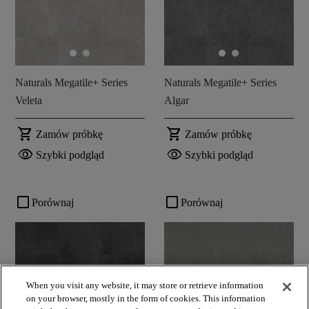
Naturals Megatile+ Series
Naturals Megatile+ Series
Veleta
Algar
shopping_cart
shopping_cart
Zamów próbkę
Zamów próbkę
visibility
visibility
Szybki podgląd
Szybki podgląd
check_box_outline_blank
check_box_outline_blank
Porównaj
Porównaj
When you visit any website, it may store or retrieve information
on your browser, mostly in the form of cookies. This information