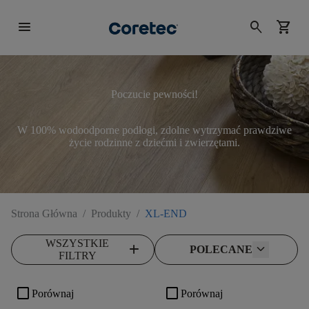
menu
search
shopping_cart
Poczucie pewności!
W 100% wodoodporne podłogi, zdolne wytrzymać prawdziwe
życie rodzinne z dziećmi i zwierzętami.
Strona Główna
/
Produkty
/
XL-END
WSZYSTKIE
add
POLECANE
FILTRY
check_box_outline_blank
check_box_outline_blank
Porównaj
Porównaj