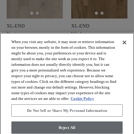
XL-END
XL-END
Kantara
Windsor
When you visit any website, it may store or retrieve information
shopping_cart
shopping_cart
on your browser, mostly in the form of cookies. This information
Zamów próbkę
Zamów próbkę
might be about you, your preferences or your device and is
visibility
visibility
Szybki podgląd
Szybki podgląd
mostly used to make the site work as you expect it to. The
information does not usually directly identify you, but it can
give you a more personalized web experience. Because we
respect your right to privacy, you can choose not to allow some
check_box_outline_blank
check_box_outline_blank
Porównaj
Porównaj
types of cookies. Click on the different category headings to find
out more and change our default settings. However, blocking
some types of cookies may impact your experience of the site
and the services we are able to offer.
Cookie Policy
Do Not Sell or Share My Personal Information
Reject All