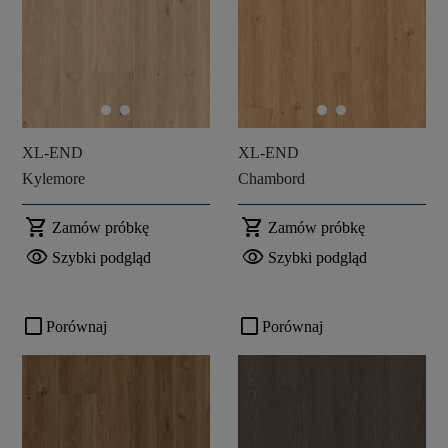
XL-END
XL-END
Kylemore
Chambord
shopping_cart
shopping_cart
Zamów próbkę
Zamów próbkę
visibility
visibility
Szybki podgląd
Szybki podgląd
check_box_outline_blank
check_box_outline_blank
Porównaj
Porównaj