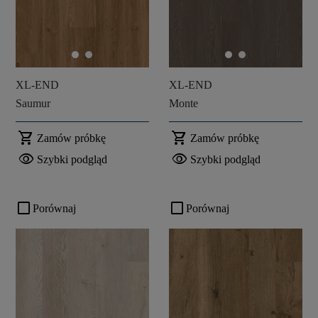
XL-END
XL-END
Saumur
Monte
shopping_cart
shopping_cart
Zamów próbkę
Zamów próbkę
visibility
visibility
Szybki podgląd
Szybki podgląd
check_box_outline_blank
check_box_outline_blank
Porównaj
Porównaj