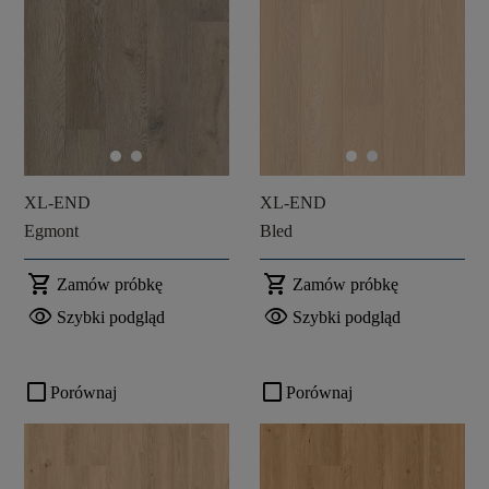
XL-END
XL-END
Egmont
Bled
shopping_cart
shopping_cart
Zamów próbkę
Zamów próbkę
visibility
visibility
Szybki podgląd
Szybki podgląd
check_box_outline_blank
check_box_outline_blank
Porównaj
Porównaj