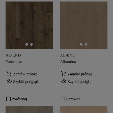
XL-END
XL-END
Fonteneau
Alhambra
shopping_cart
shopping_cart
Zamów próbkę
Zamów próbkę
visibility
visibility
Szybki podgląd
Szybki podgląd
check_box_outline_blank
check_box_outline_blank
Porównaj
Porównaj