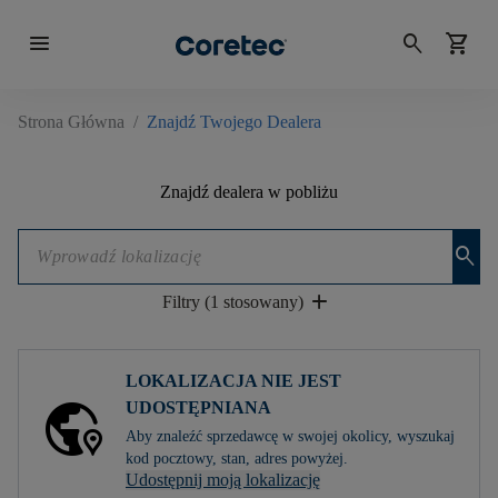
menu
search
shopping_cart
Strona Główna
/
Znajdź Twojego Dealera
Znajdź dealera w pobliżu
search
add
Filtry (1 stosowany)
LOKALIZACJA NIE JEST
UDOSTĘPNIANA
Aby znaleźć sprzedawcę w swojej okolicy, wyszukaj
kod pocztowy, stan, adres powyżej.
Udostępnij moją lokalizację