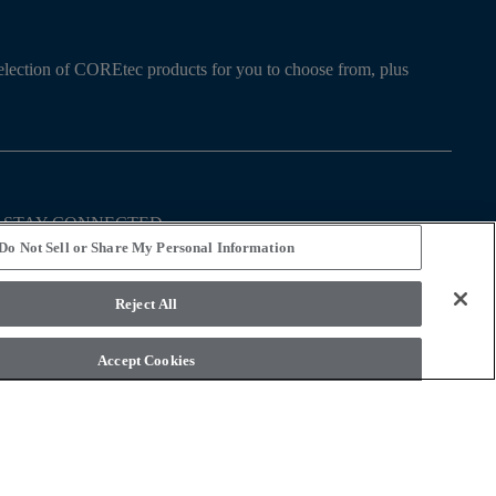
r selection of COREtec products for you to choose from, plus
STAY CONNECTED
Do Not Sell or Share My Personal Information
Reject All
Accept Cookies
 osobných údajov
Podmienky používania
Legal Disclosures
ent Statement
Do Not Sell or Share My Personal Information