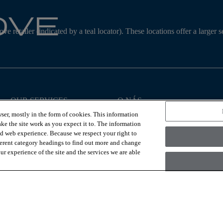
ove
ve retailer (indicated by a teal locator). These locations offer a large
OUR SERVICES
O NÁS
Vizualizér miestnosti
Preco Coretec®?
ser, mostly in the form of cookies. This information
Najst-predajcu
Kontaktujte nás
ke the site work as you expect it to. The information
Náš príbeh
ed web experience. Because we respect your right to
Udržateľnosť
ferent category headings to find out more and change
r experience of the site and the services we are able
nc., a Berkshire Hathaway Company
Zásady ochrany
Accessibility Commitm