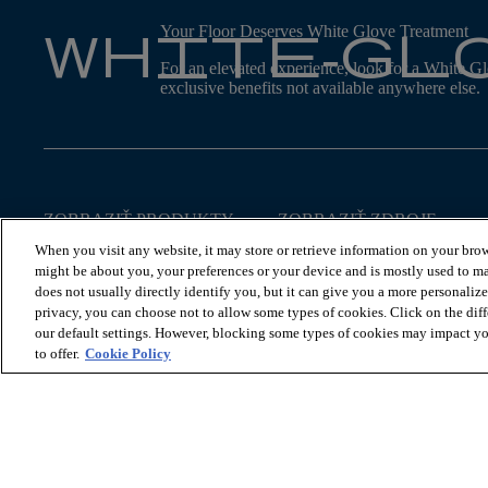
white-gl
Your Floor Deserves White Glove Treatment
For an elevated experience, look for a White Glo
exclusive benefits not available anywhere else.
ZOBRAZIŤ PRODUKTY
ZOBRAZIŤ ZDROJE
Pozrite si poschodia rybej
Montáž
When you visit any website, it may store or retrieve information on your brow
kosti
Údržba
might be about you, your preferences or your device and is mostly used to ma
Pozrite si police
Informácie o záruke
does not usually directly identify you, but it can give you a more personaliz
Pozri dlaždice
Najčastejšie otázky
privacy, you can choose not to allow some types of cookies. Click on the dif
Objavte naše kolekcie
our default settings. However, blocking some types of cookies may impact you
Schodisko
to offer.
Cookie Policy
Pozrite si všetky poschodia
© 2026 Coretec, All Rights Reserved. Shaw Industries Group i