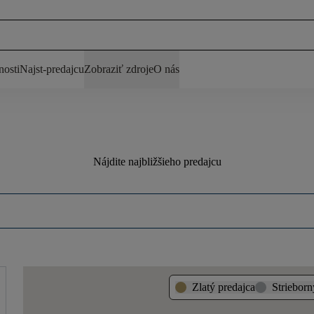
nosti
Najst-predajcu
Zobraziť zdroje
O nás
Nájdite najbližšieho predajcu
Zlatý predajca
Strieborn