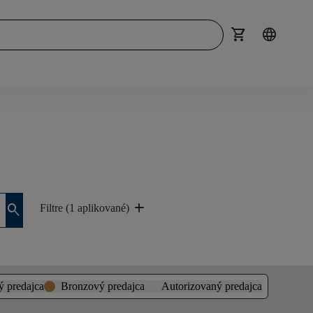
shopping_cart
language
add
search
Filtre (1 aplikované)
ý predajca
Bronzový predajca
Autorizovaný predajca