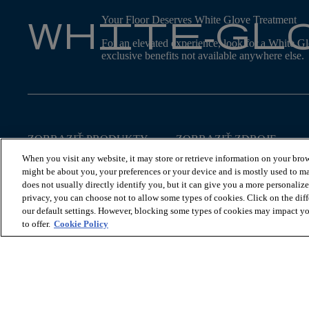
white-gl
Your Floor Deserves White Glove Treatment
For an elevated experience, look for a White Glo
exclusive benefits not available anywhere else.
ZOBRAZIŤ PRODUKTY
ZOBRAZIŤ ZDROJE
Pozrite si poschodia rybej
Montáž
When you visit any website, it may store or retrieve information on your brow
kosti
Údržba
might be about you, your preferences or your device and is mostly used to ma
Pozrite si police
Informácie o záruke
does not usually directly identify you, but it can give you a more personaliz
Pozri dlaždice
Najčastejšie otázky
privacy, you can choose not to allow some types of cookies. Click on the dif
Objavte naše kolekcie
our default settings. However, blocking some types of cookies may impact you
Schodisko
to offer.
Cookie Policy
Pozrite si všetky poschodia
© 2026 Coretec, All Rights Reserved. Shaw Industries Group i