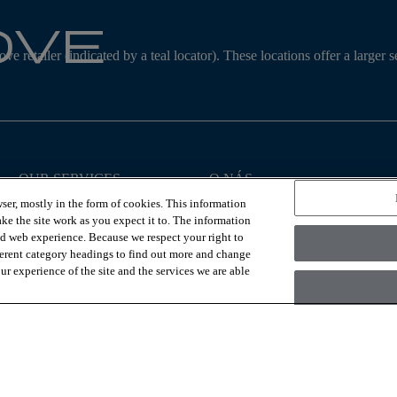
ove
ve retailer (indicated by a teal locator). These locations offer a large
OUR SERVICES
O NÁS
Vizualizér miestnosti
Preco Coretec®?
ser, mostly in the form of cookies. This information
Najst-predajcu
Kontaktujte nás
ke the site work as you expect it to. The information
Náš príbeh
ed web experience. Because we respect your right to
Udržateľnosť
ferent category headings to find out more and change
r experience of the site and the services we are able
nc., a Berkshire Hathaway Company
Zásady ochrany
Accessibility Commitm