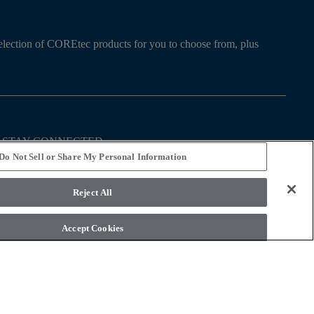
r selection of COREtec products for you to choose from, plus
STAY CONNECTED
Do Not Sell or Share My Personal Information
Reject All
Accept Cookies
 osobných údajov
Podmienky používania
Legal Disclosures
ent Statement
Do Not Sell or Share My Personal Information