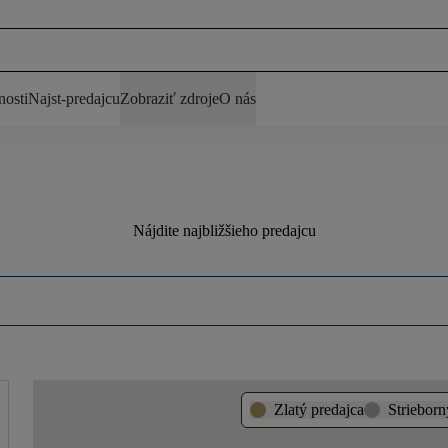
nosti
Najst-predajcu
Zobraziť zdroje
O nás
Nájdite najbližšieho predajcu
Zlatý predajca
Strieborn