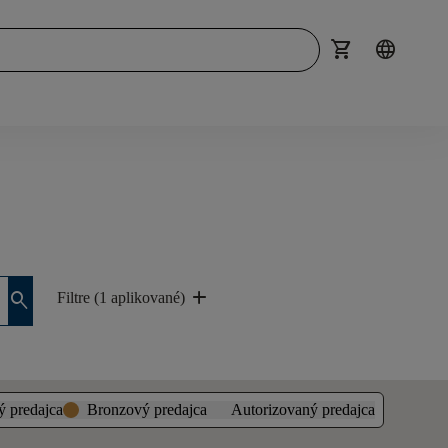
shopping_cart
language
add
search
Filtre (1 aplikované)
ý predajca
Bronzový predajca
Autorizovaný predajca