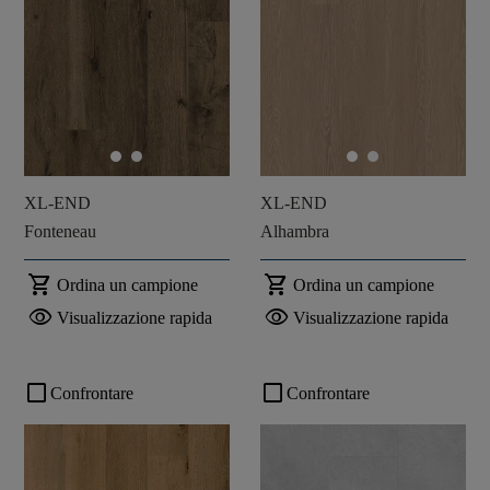
XL-END
XL-END
Fonteneau
Alhambra
shopping_cart
shopping_cart
Ordina un campione
Ordina un campione
visibility
visibility
Visualizzazione rapida
Visualizzazione rapida
check_box_outline_blank
check_box_outline_blank
Confrontare
Confrontare