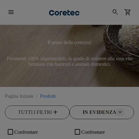
menu
search
shopping_cart
Il senso della certezza!
Pavimenti 100% impermeabili, in grado di resistere alla vera vita
familiare con bambini e animali domestici.
Pagina Iniziale
/
Prodotti
add
TUTTI I FILTRI
IN EVIDENZA
check_box_outline_blank
check_box_outline_blank
Confrontare
Confrontare