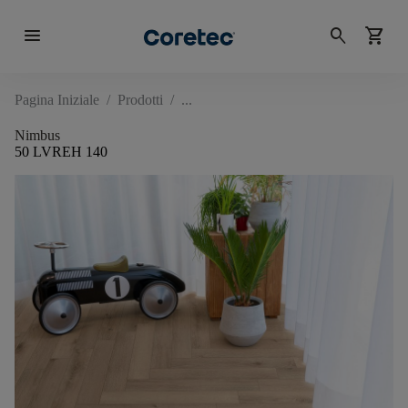
menu
search
shopping_cart
Pagina Iniziale
/
Prodotti
/
Nimbus
50 LVREH 140