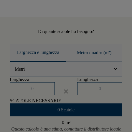
Di quante scatole ho bisogno?
Larghezza e lunghezza
Metro quadro (m²)
keyboard_arrow_down
Metri
Larghezza
Lunghezza
close
SCATOLE NECESSARIE
0 Scatole
0 m
²
Questo calcolo è una stima, contattare il distributore locale