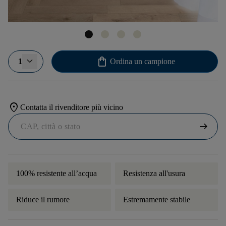
shopping_bag
1
Ordina un campione
location_on
Contatta il rivenditore più vicino
arrow_right_alt
100% resistente all’acqua
Resistenza all'usura
Riduce il rumore
Estremamente stabile