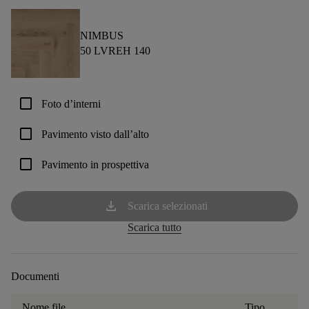
NIMBUS
50 LVREH 140
check_box_outline_blank
Foto d’interni
check_box_outline_blank
Pavimento visto dall’alto
check_box_outline_blank
Pavimento in prospettiva
download
Scarica selezionati
Scarica tutto
Documenti
Nome file
Tipo