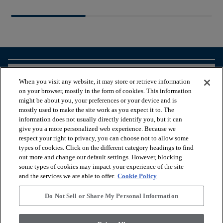
arrow_forward_ios
VISUALIZZA I PRODOTTI
When you visit any website, it may store or retrieve information
on your browser, mostly in the form of cookies. This information
might be about you, your preferences or your device and is
arrow_forward_ios
STRUMENTI UTILI
mostly used to make the site work as you expect it to. The
information does not usually directly identify you, but it can
give you a more personalized web experience. Because we
respect your right to privacy, you can choose not to allow some
arrow_forward_ios
I NOSTRI SERVIZI
types of cookies. Click on the different category headings to find
out more and change our default settings. However, blocking
some types of cookies may impact your experience of the site
arrow_forward_ios
CHI SIAMO
and the services we are able to offer.
Cookie Policy
Do Not Sell or Share My Personal Information
© 2026 Coretec, All Rights Reserved. Shaw Industries Group