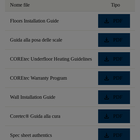
Nome file
Tipo
download
Floors Installation Guide
PDF
download
Guida alla posa delle scale
PDF
download
COREtec Underfloor Heating Guidelines
PDF
download
COREtec Warranty Program
PDF
download
Wall Installation Guide
PDF
download
Coretec® Guida alla cura
PDF
download
Spec sheet authentics
PDF