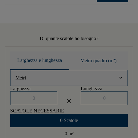
Di quante scatole ho bisogno?
Larghezza e lunghezza
Metro quadro (m²)
keyboard_arrow_down
Metri
Larghezza
Lunghezza
close
SCATOLE NECESSARIE
0 Scatole
0 m
²