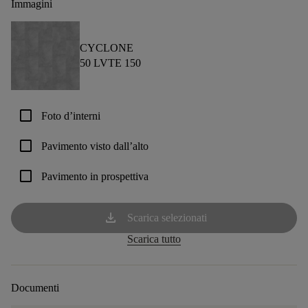
Immagini
CYCLONE
50 LVTE 150
check_box_outline_blank
Foto d’interni
check_box_outline_blank
Pavimento visto dall’alto
check_box_outline_blank
Pavimento in prospettiva
download
Scarica selezionati
Scarica tutto
Documenti