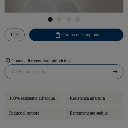
shopping_bag
1
Ordina un campione
location_on
Contatta il rivenditore più vicino
arrow_right_alt
100% resistente all’acqua
Resistenza all'usura
Riduce il rumore
Estremamente stabile