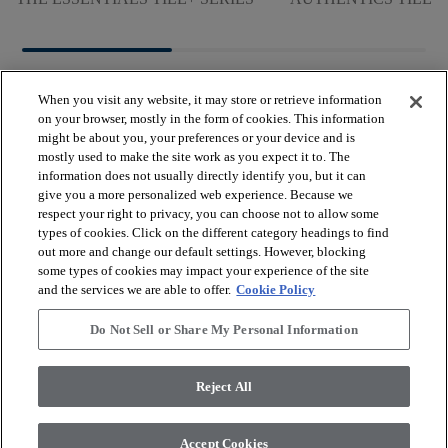
When you visit any website, it may store or retrieve information
on your browser, mostly in the form of cookies. This information
might be about you, your preferences or your device and is
mostly used to make the site work as you expect it to. The
arrow_forward_ios
VISUALIZZA I PRODOTTI
information does not usually directly identify you, but it can
give you a more personalized web experience. Because we
respect your right to privacy, you can choose not to allow some
arrow_forward_ios
types of cookies. Click on the different category headings to find
STRUMENTI UTILI
out more and change our default settings. However, blocking
some types of cookies may impact your experience of the site
and the services we are able to offer.
Cookie Policy
arrow_forward_ios
I NOSTRI SERVIZI
Do Not Sell or Share My Personal Information
arrow_forward_ios
CHI SIAMO
Reject All
Accept Cookies