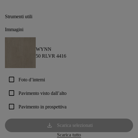
Strumenti utili
Immagini
WYNN
50 RLVR 4416
check_box_outline_blank
Foto d’interni
check_box_outline_blank
Pavimento visto dall’alto
check_box_outline_blank
Pavimento in prospettiva
download
Scarica selezionati
Scarica tutto