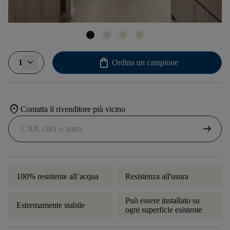
shopping_bag
1
Ordina un campione
location_on
Contatta il rivenditore più vicino
arrow_right_alt
100% resistente all’acqua
Resistenza all'usura
Può essere installato su
Estremamente stabile
ogni superficie esistente