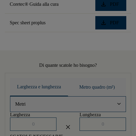
download
Coretec® Guida alla cura
PDF
download
Spec sheet proplus
PDF
Di quante scatole ho bisogno?
Larghezza e lunghezza
Metro quadro (m²)
keyboard_arrow_down
Metri
Larghezza
Lunghezza
close