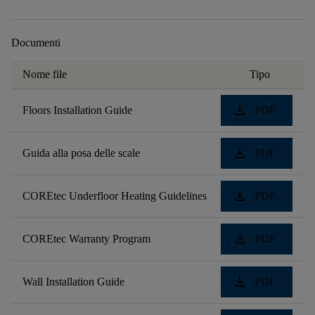
Documenti
Nome file
Tipo
download
Floors Installation Guide
PDF
download
Guida alla posa delle scale
PDF
download
COREtec Underfloor Heating Guidelines
PDF
download
COREtec Warranty Program
PDF
download
Wall Installation Guide
PDF