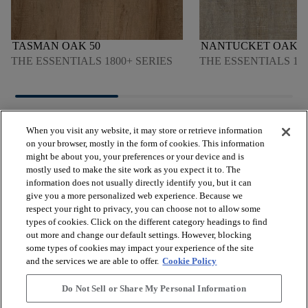
TASMAN OAK 50
NANTUCKET OAK 1
THE ESSENTIALS 1800+ SERIES
THE ESSENTIALS 120
When you visit any website, it may store or retrieve information
on your browser, mostly in the form of cookies. This information
might be about you, your preferences or your device and is
mostly used to make the site work as you expect it to. The
arrow_forward_ios
VISUALIZZA I PRODOTTI
information does not usually directly identify you, but it can
give you a more personalized web experience. Because we
respect your right to privacy, you can choose not to allow some
arrow_forward_ios
types of cookies. Click on the different category headings to find
STRUMENTI UTILI
out more and change our default settings. However, blocking
some types of cookies may impact your experience of the site
and the services we are able to offer.
Cookie Policy
arrow_forward_ios
I NOSTRI SERVIZI
Do Not Sell or Share My Personal Information