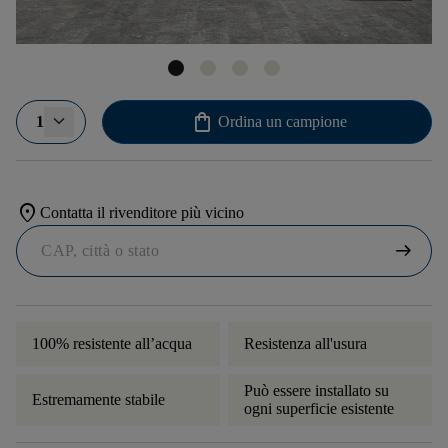
shopping_bag
1
Ordina un campione
location_on
Contatta il rivenditore più vicino
arrow_right_alt
100% resistente all’acqua
Resistenza all'usura
Può essere installato su
Estremamente stabile
ogni superficie esistente