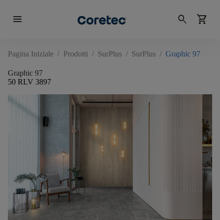
menu
search
shopping_cart
Pagina Iniziale
/
Prodotti
/
SurPlus
/
SurPlus
/
Graphic 97
Graphic 97
50 RLV 3897