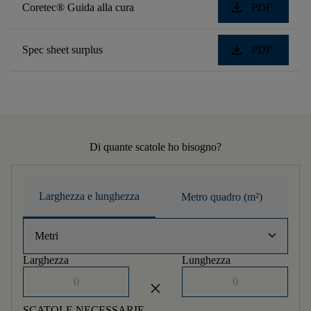
download
Coretec® Guida alla cura
PDF
download
Spec sheet surplus
PDF
Di quante scatole ho bisogno?
Larghezza e lunghezza
Metro quadro (m²)
keyboard_arrow_down
Metri
Larghezza
Lunghezza
close
SCATOLE NECESSARIE