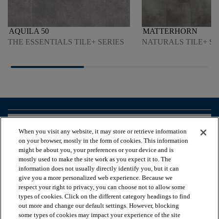
AQUILA 50
MATTERHORN
THE ESSENTIALS TILE+ SERIES
NATURALS TILE+ SE
arrow_forward_ios
VISUALIZZA I PRODOTTI
When you visit any website, it may store or retrieve information
on your browser, mostly in the form of cookies. This information
might be about you, your preferences or your device and is
arrow_forward_ios
STRUMENTI UTILI
mostly used to make the site work as you expect it to. The
information does not usually directly identify you, but it can
give you a more personalized web experience. Because we
respect your right to privacy, you can choose not to allow some
arrow_forward_ios
I NOSTRI SERVIZI
types of cookies. Click on the different category headings to find
out more and change our default settings. However, blocking
some types of cookies may impact your experience of the site