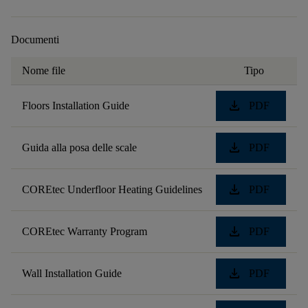
Documenti
Nome file
Tipo
download
Floors Installation Guide
PDF
download
Guida alla posa delle scale
PDF
download
COREtec Underfloor Heating Guidelines
PDF
download
COREtec Warranty Program
PDF
download
Wall Installation Guide
PDF