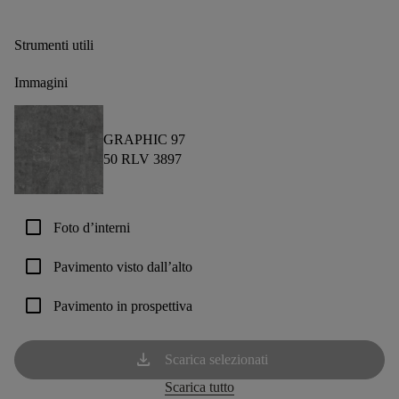
Strumenti utili
Immagini
GRAPHIC 97
50 RLV 3897
check_box_outline_blank
Foto d’interni
check_box_outline_blank
Pavimento visto dall’alto
check_box_outline_blank
Pavimento in prospettiva
download
Scarica selezionati
Scarica tutto