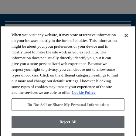
arrow_forward_ios
VISUALIZZA I PRODOTTI
When you visit any website, it may store or retrieve information
on your browser, mostly in the form of cookies. This information
might be about you, your preferences or your device and is
arrow_forward_ios
STRUMENTI UTILI
mostly used to make the site work as you expect it to. The
information does not usually directly identify you, but it can
give you a more personalized web experience. Because we
respect your right to privacy, you can choose not to allow some
arrow_forward_ios
I NOSTRI SERVIZI
types of cookies. Click on the different category headings to find
out more and change our default settings. However, blocking
some types of cookies may impact your experience of the site
arrow_forward_ios
CHI SIAMO
and the services we are able to offer.
Cookie Policy
Do Not Sell or Share My Personal Information
© 2026 Coretec, All Rights Reserved. Shaw Industries Group
Reject All
inc., a Berkshire Hathaway Company
Informativa sulla privacy
Termini e condizioni
Legal Disclosures
Accessibility Commitment Statement