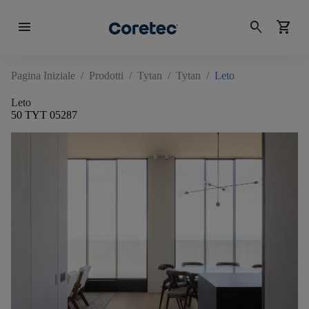
menu
search
shopping_cart
Pagina Iniziale
/
Prodotti
/
Tytan
/
Tytan
/
Leto
Leto
50 TYT 05287