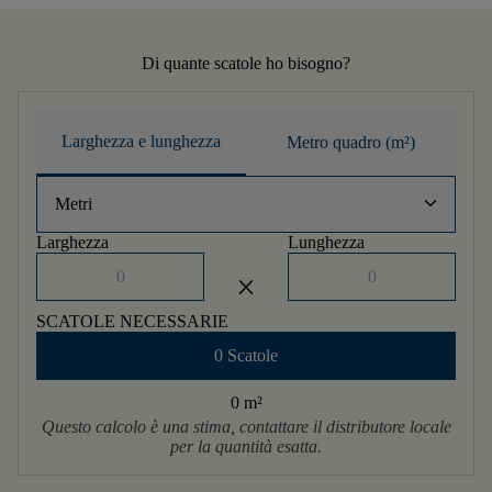
Di quante scatole ho bisogno?
Larghezza e lunghezza
Metro quadro (m²)
keyboard_arrow_down
Metri
Larghezza
Lunghezza
close
SCATOLE NECESSARIE
0 Scatole
0 m
²
Questo calcolo è una stima, contattare il distributore locale
per la quantità esatta.