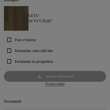
LETO
50 TYT 05287
check_box_outline_blank
Foto d’interni
check_box_outline_blank
Pavimento visto dall’alto
check_box_outline_blank
Pavimento in prospettiva
download
Scarica selezionati
Scarica tutto
Documenti