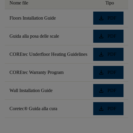
Nome file
Tipo
download
Floors Installation Guide
PDF
download
Guida alla posa delle scale
PDF
download
COREtec Underfloor Heating Guidelines
PDF
download
COREtec Warranty Program
PDF
download
Wall Installation Guide
PDF
download
Coretec® Guida alla cura
PDF