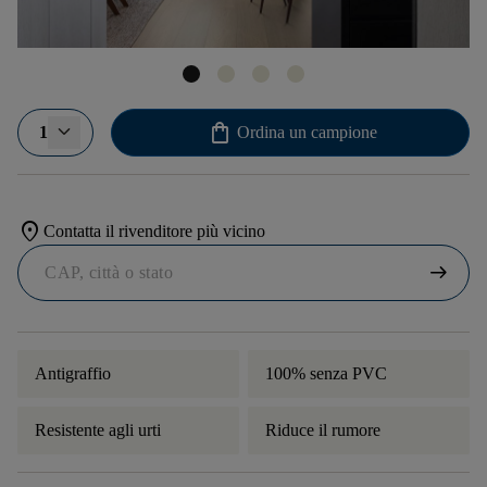
shopping_bag
1
Ordina un campione
location_on
Contatta il rivenditore più vicino
arrow_right_alt
Antigraffio
100% senza PVC
Resistente agli urti
Riduce il rumore