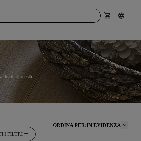
shopping_cart
language
 animali domestici.
ORDINA PER:
IN EVIDENZA
add
I I FILTRI