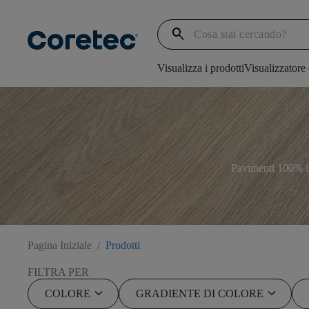
search
Visualizza i prodotti
Visualizzatore
Pavimenti 100% imp
Pagina Iniziale
/
Prodotti
FILTRA PER
keyboard_arrow_down
keyboard_arrow_down
COLORE
GRADIENTE DI COLORE