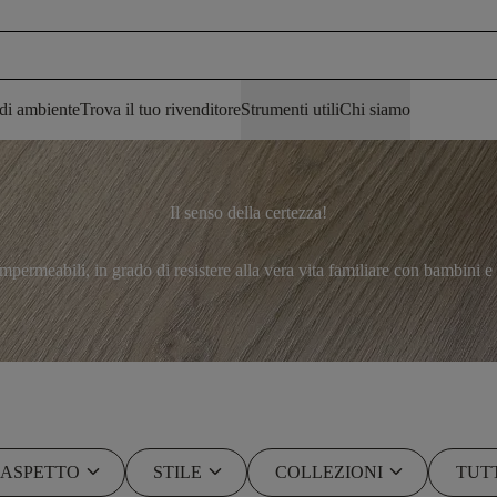
 di ambiente
Trova il tuo rivenditore
Strumenti utili
Chi siamo
Il senso della certezza!
ermeabili, in grado di resistere alla vera vita familiare con bambini e
keyboard_arrow_down
keyboard_arrow_down
keyboard_arrow_down
ASPETTO
STILE
COLLEZIONI
TUTT