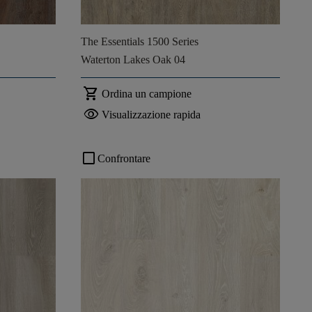
The Essentials 1500 Series
Waterton Lakes Oak 04
shopping_cart
Ordina un campione
visibility
Visualizzazione rapida
check_box_outline_blank
Confrontare