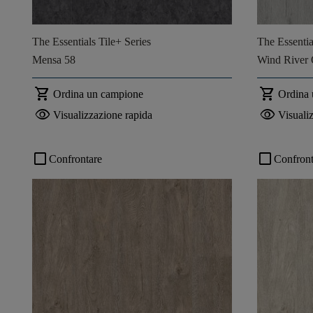
The Essentials Tile+ Series
The Essentia
Mensa 58
Wind River
shopping_cart
shopping_cart
Ordina un campione
Ordina
visibility
visibility
Visualizzazione rapida
Visuali
check_box_outline_blank
check_box_outline_blank
Confrontare
Confront