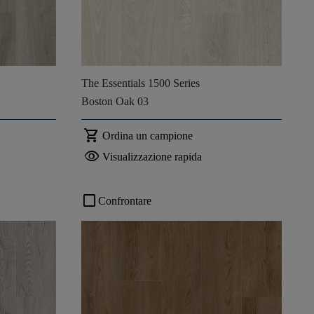
The Essentials 1500 Series
Boston Oak 03
shopping_cart
Ordina un campione
visibility
Visualizzazione rapida
check_box_outline_blank
Confrontare