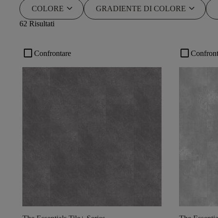
keyboard_arrow_down
keyboard_arrow_down
COLORE
GRADIENTE DI COLORE
62 Risultati
check_box_outline_blank
check_box_outline_blank
Confrontare
Confront