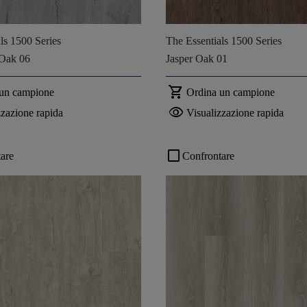
ls 1500 Series
The Essentials 1500 Series
 Oak 06
Jasper Oak 01
shopping_cart
 un campione
Ordina un campione
visibility
zzazione rapida
Visualizzazione rapida
check_box_outline_blank
are
Confrontare