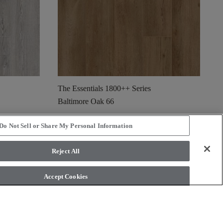
The Essentials 1800++ Series
Baltimore Oak 66
shopping_cart
Ordina un campione
Do Not Sell or Share My Personal Information
visibility
Visualizzazione rapida
Reject All
Accept Cookies