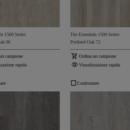
ls 1500 Series
The Essentials 1500 Series
ak 06
Portland Oak 72
shopping_cart
 un campione
Ordina un campione
visibility
zzazione rapida
Visualizzazione rapida
check_box_outline_blank
are
Confrontare