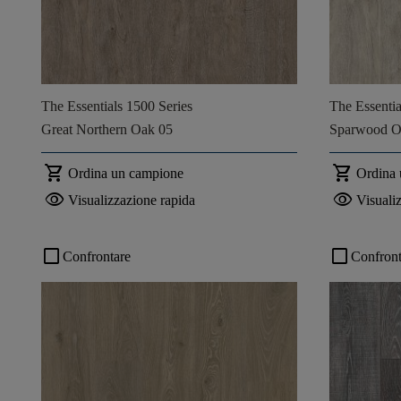
The Essentials 1500 Series
The Essentia
Great Northern Oak 05
Sparwood O
shopping_cart
shopping_cart
Ordina un campione
Ordina
visibility
visibility
Visualizzazione rapida
Visuali
check_box_outline_blank
check_box_outline_blank
Confrontare
Confront