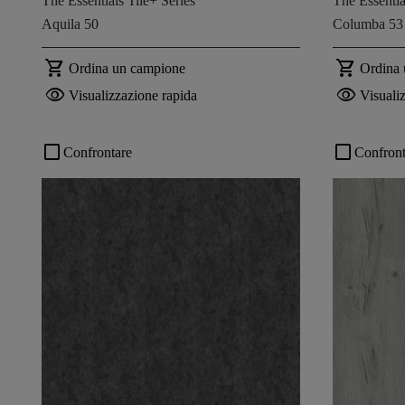
The Essentials Tile+ Series
The Essentia
Aquila 50
Columba 53
shopping_cart
shopping_cart
Ordina un campione
Ordina
visibility
visibility
Visualizzazione rapida
Visuali
check_box_outline_blank
check_box_outline_blank
Confrontare
Confront