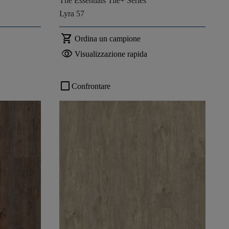
The Essentials Tile+ Series
Lyra 57
shopping_cart
Ordina un campione
visibility
Visualizzazione rapida
check_box_outline_blank
Confrontare