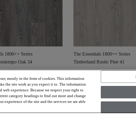
als 1800++ Series
The Essentials 1800++ Series
Contempo Oak 34
Timberland Rustic Pine 41
shopping_cart
 un campione
Ordina un campione
ser, mostly in the form of cookies. This information
visibility
ke the site work as you expect it to. The information
zzazione rapida
Visualizzazione rapida
ed web experience. Because we respect your right to
ferent category headings to find out more and change
r experience of the site and the services we are able
Guardare
16
dalla
62
risultati
Carica altro