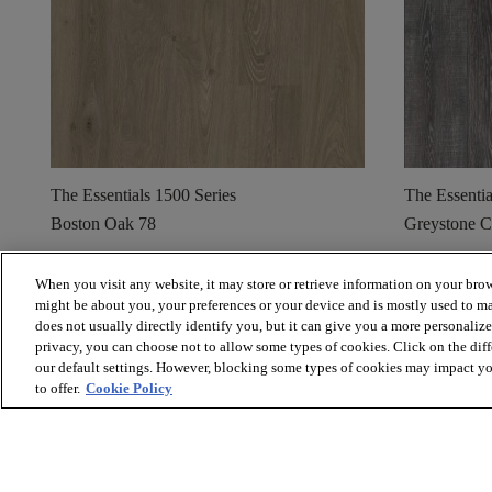
The Essentials 1500 Series
The Essenti
Boston Oak 78
Greystone 
shopping_cart
shopping_cart
Ordina un campione
Ordina
When you visit any website, it may store or retrieve information on your brow
visibility
visibility
might be about you, your preferences or your device and is mostly used to ma
Visualizzazione rapida
Visuali
does not usually directly identify you, but it can give you a more personaliz
privacy, you can choose not to allow some types of cookies. Click on the dif
our default settings. However, blocking some types of cookies may impact you
to offer.
Cookie Policy