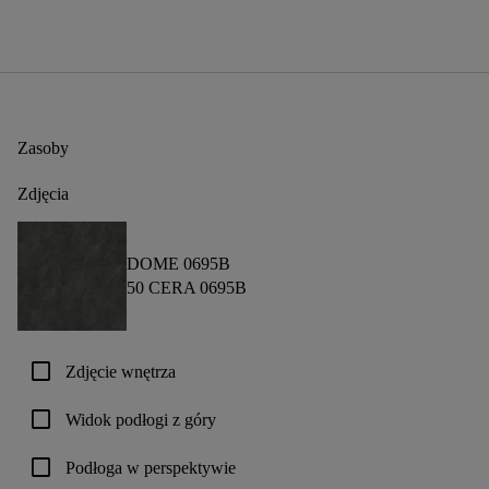
Zasoby
Zdjęcia
DOME 0695B
50 CERA 0695B
check_box_outline_blank
Zdjęcie wnętrza
check_box_outline_blank
Widok podłogi z góry
check_box_outline_blank
Podłoga w perspektywie