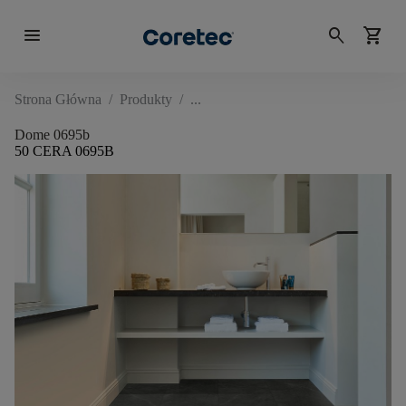
menu
search
shopping_cart
Strona Główna
/
Produkty
/
Dome 0695b
50 CERA 0695B