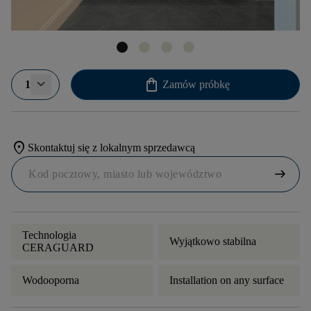
shopping_bag
1
Zamów próbkę
location_on
Skontaktuj się z lokalnym sprzedawcą
arrow_right_alt
Technologia
Wyjątkowo stabilna
CERAGUARD
Wodooporna
Installation on any surface