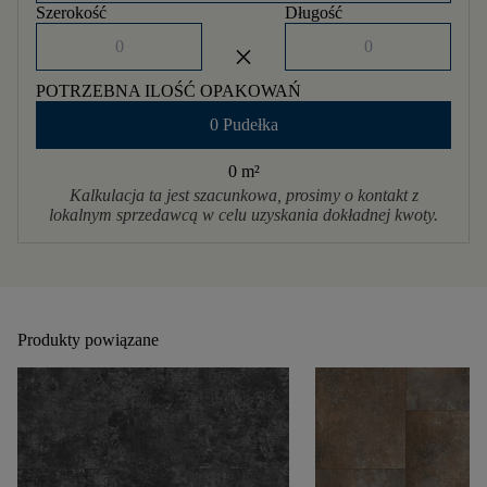
Szerokość
Długość
close
POTRZEBNA ILOŚĆ OPAKOWAŃ
0 Pudełka
0 m
²
Kalkulacja ta jest szacunkowa, prosimy o kontakt z
lokalnym sprzedawcą w celu uzyskania dokładnej kwoty.
Produkty powiązane