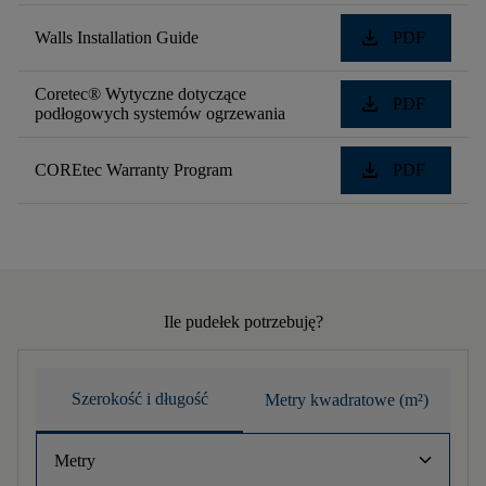
download
Walls Installation Guide
PDF
Coretec® Wytyczne dotyczące
download
PDF
podłogowych systemów ogrzewania
download
COREtec Warranty Program
PDF
Ile pudełek potrzebuję?
Szerokość i długość
Metry kwadratowe (m²)
keyboard_arrow_down
Metry