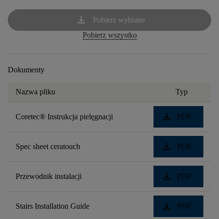
download
Pobierz wybrane
Pobierz wszystko
Dokumenty
Nazwa pliku
Typ
download
Coretec® Instrukcja pielęgnacji
PDF
download
Spec sheet ceratouch
PDF
download
Przewodnik instalacji
PDF
download
Stairs Installation Guide
PDF