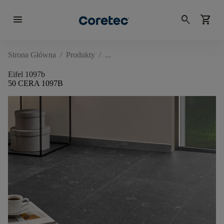
menu
search
shopping_cart
Strona Główna
/
Produkty
/
Eifel 1097b
50 CERA 1097B