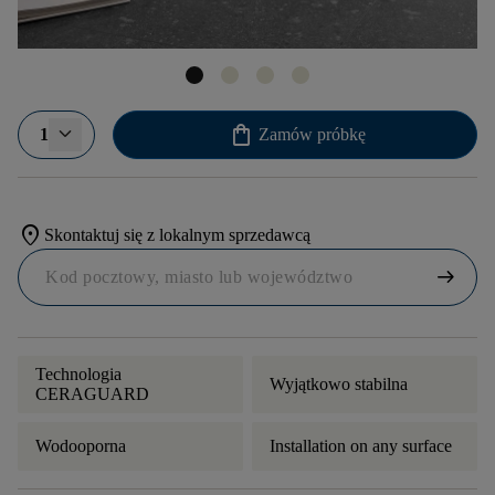
shopping_bag
1
Zamów próbkę
location_on
Skontaktuj się z lokalnym sprzedawcą
arrow_right_alt
Technologia
Wyjątkowo stabilna
CERAGUARD
Wodooporna
Installation on any surface