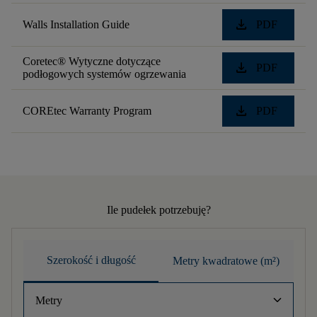
download
Walls Installation Guide
PDF
Coretec® Wytyczne dotyczące
download
PDF
podłogowych systemów ogrzewania
download
COREtec Warranty Program
PDF
Ile pudełek potrzebuję?
Szerokość i długość
Metry kwadratowe (m²)
keyboard_arrow_down
Metry