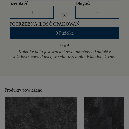
Szerokość
Długość
close
POTRZEBNA ILOŚĆ OPAKOWAŃ
0 Pudełka
0 m
²
Kalkulacja ta jest szacunkowa, prosimy o kontakt z
lokalnym sprzedawcą w celu uzyskania dokładnej kwoty.
Produkty powiązane