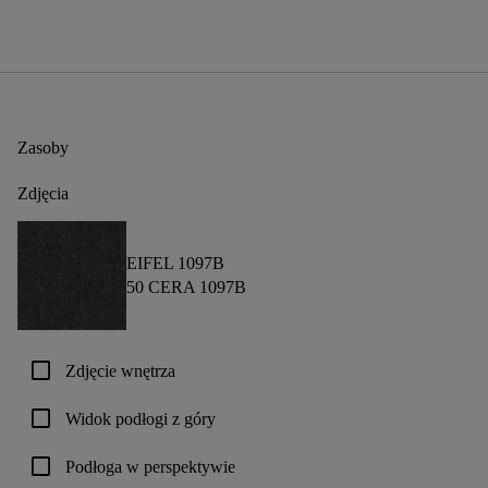
Zasoby
Zdjęcia
EIFEL 1097B
50 CERA 1097B
check_box_outline_blank
Zdjęcie wnętrza
check_box_outline_blank
Widok podłogi z góry
check_box_outline_blank
Podłoga w perspektywie