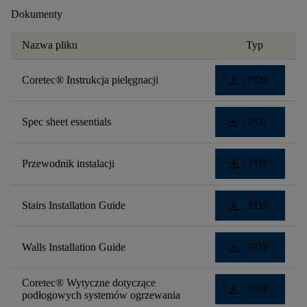
Dokumenty
Nazwa pliku
Typ
download
Coretec® Instrukcja pielęgnacji
PDF
download
Spec sheet essentials
PDF
download
Przewodnik instalacji
PDF
download
Stairs Installation Guide
PDF
download
Walls Installation Guide
PDF
Coretec® Wytyczne dotyczące
download
PDF
podłogowych systemów ogrzewania