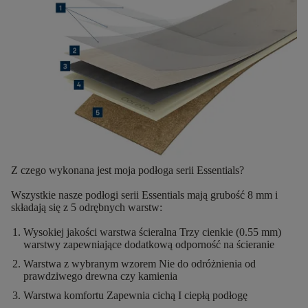
Z czego wykonana jest moja podłoga serii Essentials?
Wszystkie nasze podłogi serii Essentials mają
grubość 8 mm
i
składają się z
5 odrębnych warstw
:
Wysokiej jakości warstwa ścieralna
Trzy cienkie (0.55 mm)
warstwy zapewniające dodatkową odporność na ścieranie
Warstwa z wybranym wzorem
Nie do odróżnienia od
prawdziwego drewna czy kamienia
Warstwa komfortu
Zapewnia cichą I ciepłą podłogę