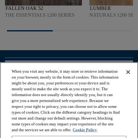
FALLEN OAK 52
LUMBER
THE ESSENTIALS 1200 SERIES
NATURALS 1200 SER
arrow_forward_ios
ZOBACZ PRODUKTY
When you visit any website, it may store or retrieve information
on your browser, mostly in the form of cookies. This information
might be about you, your preferences or your device and is
arrow_forward_ios
PRZEGLĄDAJ ZASOBY
mostly used to make the site work as you expect it to. The
information does not usually directly identify you, but it can
give you a more personalized web experience. Because we
respect your right to privacy, you can choose not to allow some
arrow_forward_ios
NASZE USŁUGI
types of cookies. Click on the different category headings to find
out more and change our default settings. However, blocking
some types of cookies may impact your experience of the site
arrow_forward_ios
O NAS
and the services we are able to offer.
Cookie Policy