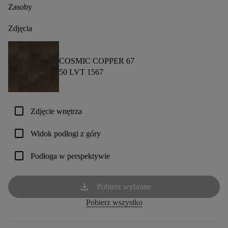
Zasoby
Zdjęcia
COSMIC COPPER 67
50 LVT 1567
check_box_outline_blank
Zdjęcie wnętrza
check_box_outline_blank
Widok podłogi z góry
check_box_outline_blank
Podłoga w perspektywie
download
Pobierz wybrane
Pobierz wszystko