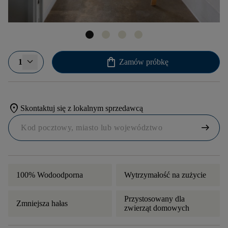
shopping_bag
1
Zamów próbkę
location_on
Skontaktuj się z lokalnym sprzedawcą
arrow_right_alt
100% Wodoodporna
Wytrzymałość na zużycie
Przystosowany dla
Zmniejsza hałas
zwierząt domowych