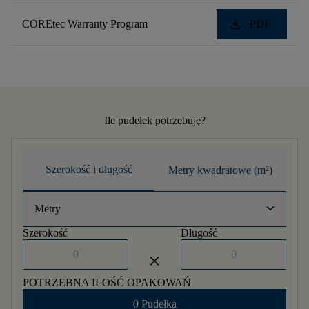
download
COREtec Warranty Program
PDF
Ile pudełek potrzebuję?
Szerokość i długość
Metry kwadratowe (m²)
keyboard_arrow_down
Metry
Szerokość
Długość
close
POTRZEBNA ILOŚĆ OPAKOWAŃ
0 Pudełka