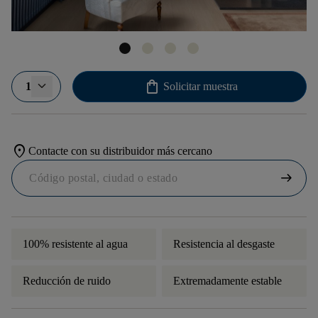
shopping_bag
1
Solicitar muestra
location_on
Contacte con su distribuidor más cercano
arrow_right_alt
100% resistente al agua
Resistencia al desgaste
Reducción de ruido
Extremadamente estable