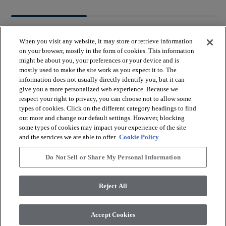
When you visit any website, it may store or retrieve information
on your browser, mostly in the form of cookies. This information
might be about you, your preferences or your device and is
mostly used to make the site work as you expect it to. The
arrow_forward_ios
VER LOS PRODUCTOS
information does not usually directly identify you, but it can
give you a more personalized web experience. Because we
respect your right to privacy, you can choose not to allow some
arrow_forward_ios
types of cookies. Click on the different category headings to find
HERRAMIENTAS ÚTILES
out more and change our default settings. However, blocking
some types of cookies may impact your experience of the site
and the services we are able to offer.
Cookie Policy
arrow_forward_ios
NUESTROS SERVICIOS
Do Not Sell or Share My Personal Information
arrow_forward_ios
QUIÉNES SOMOS
Reject All
Accept Cookies
© 2026 Coretec, All Rights Reserved. Shaw Industries Group