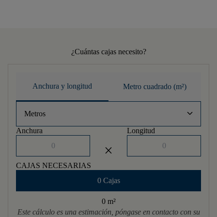
¿Cuántas cajas necesito?
Anchura y longitud
Metro cuadrado (m²)
keyboard_arrow_down
Metros
Anchura
Longitud
close
CAJAS NECESARIAS
0 Cajas
0 m
²
Este cálculo es una estimación, póngase en contacto con su