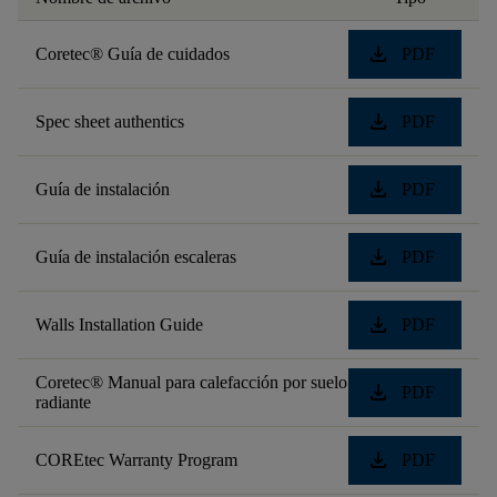
download
Coretec® Guía de cuidados
PDF
download
Spec sheet authentics
PDF
download
Guía de instalación
PDF
download
Guía de instalación escaleras
PDF
download
Walls Installation Guide
PDF
Coretec® Manual para calefacción por suelo
download
PDF
radiante
download
COREtec Warranty Program
PDF