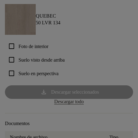
QUEBEC
50 LVR 134
check_box_outline_blank
Foto de interior
check_box_outline_blank
Suelo visto desde arriba
check_box_outline_blank
Suelo en perspectiva
download
Descargar seleccionados
Descargar todo
Documentos
Nombre de archivo
Tipo