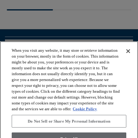
arrow_forward_ios
VER LOS PRODUCTOS
When you visit any website, it may store or retrieve information
on your browser, mostly in the form of cookies. This information
might be about you, your preferences or your device and is
arrow_forward_ios
HERRAMIENTAS ÚTILES
mostly used to make the site work as you expect it to. The
information does not usually directly identify you, but it can
give you a more personalized web experience. Because we
respect your right to privacy, you can choose not to allow some
arrow_forward_ios
NUESTROS SERVICIOS
types of cookies. Click on the different category headings to find
out more and change our default settings. However, blocking
some types of cookies may impact your experience of the site
arrow_forward_ios
QUIÉNES SOMOS
and the services we are able to offer.
Cookie Policy
Do Not Sell or Share My Personal Information
© 2026 Coretec, All Rights Reserved. Shaw Industries Group