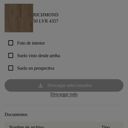
RICHMOND
50 LVR 4357
check_box_outline_blank
Foto de interior
check_box_outline_blank
Suelo visto desde arriba
check_box_outline_blank
Suelo en perspectiva
download
Descargar seleccionados
Descargar todo
Documentos
Nombre de archivo
Tipo