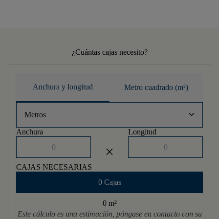
¿Cuántas cajas necesito?
Anchura y longitud
Metro cuadrado (m²)
keyboard_arrow_down
Metros
Anchura
Longitud
close
CAJAS NECESARIAS
0 Cajas
0 m
²
Este cálculo es una estimación, póngase en contacto con su