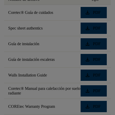
download
Coretec® Guía de cuidados
PDF
download
Spec sheet authentics
PDF
download
Guía de instalación
PDF
download
Guía de instalación escaleras
PDF
download
Walls Installation Guide
PDF
Coretec® Manual para calefacción por suelo
download
PDF
radiante
download
COREtec Warranty Program
PDF