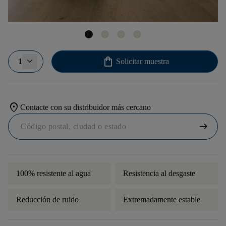
shopping_bag
1
Solicitar muestra
location_on
Contacte con su distribuidor más cercano
arrow_right_alt
100% resistente al agua
Resistencia al desgaste
Reducción de ruido
Extremadamente estable