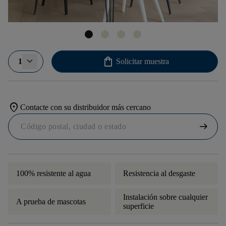
shopping_bag
1
Solicitar muestra
location_on
Contacte con su distribuidor más cercano
arrow_right_alt
100% resistente al agua
Resistencia al desgaste
Instalación sobre cualquier
A prueba de mascotas
superficie