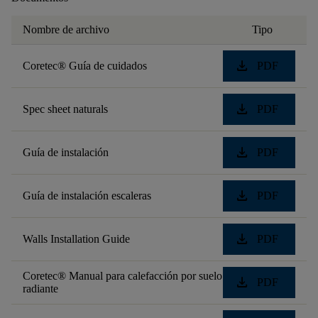
Nombre de archivo
Tipo
download
Coretec® Guía de cuidados
PDF
download
Spec sheet naturals
PDF
download
Guía de instalación
PDF
download
Guía de instalación escaleras
PDF
download
Walls Installation Guide
PDF
Coretec® Manual para calefacción por suelo
download
PDF
radiante