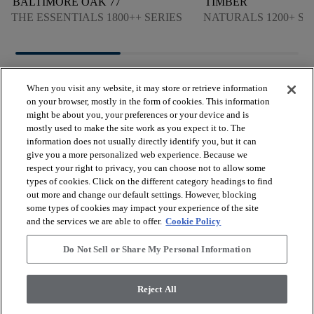
BALTIMORE OAK 77
TIMBER
THE ESSENTIALS 1800++ SERIES
NATURALS 1200+ SE
When you visit any website, it may store or retrieve information
on your browser, mostly in the form of cookies. This information
might be about you, your preferences or your device and is
mostly used to make the site work as you expect it to. The
arrow_forward_ios
VER LOS PRODUCTOS
information does not usually directly identify you, but it can
give you a more personalized web experience. Because we
respect your right to privacy, you can choose not to allow some
arrow_forward_ios
types of cookies. Click on the different category headings to find
HERRAMIENTAS ÚTILES
out more and change our default settings. However, blocking
some types of cookies may impact your experience of the site
and the services we are able to offer.
Cookie Policy
arrow_forward_ios
NUESTROS SERVICIOS
Do Not Sell or Share My Personal Information
arrow_forward_ios
QUIÉNES SOMOS
Reject All