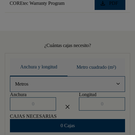
download
COREtec Warranty Program
PDF
¿Cuántas cajas necesito?
Anchura y longitud
Metro cuadrado (m²)
keyboard_arrow_down
Metros
Anchura
Longitud
close
CAJAS NECESARIAS
0 Cajas