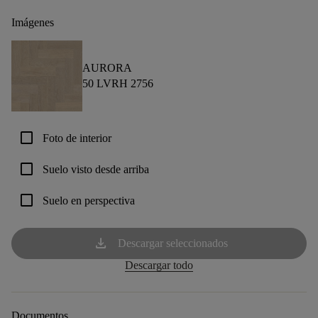
Imágenes
AURORA
50 LVRH 2756
check_box_outline_blank
Foto de interior
check_box_outline_blank
Suelo visto desde arriba
check_box_outline_blank
Suelo en perspectiva
download
Descargar seleccionados
Descargar todo
Documentos