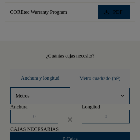
download
COREtec Warranty Program
PDF
¿Cuántas cajas necesito?
Anchura y longitud
Metro cuadrado (m²)
keyboard_arrow_down
Metros
Anchura
Longitud
close
CAJAS NECESARIAS
0 Cajas