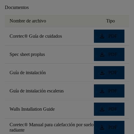
Documentos
Nombre de archivo
Tipo
download
Coretec® Guía de cuidados
PDF
download
Spec sheet proplus
PDF
download
Guía de instalación
PDF
download
Guía de instalación escaleras
PDF
download
Walls Installation Guide
PDF
Coretec® Manual para calefacción por suelo
download
PDF
radiante