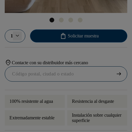
shopping_bag
1
Solicitar muestra
location_on
Contacte con su distribuidor más cercano
arrow_right_alt
100% resistente al agua
Resistencia al desgaste
Instalación sobre cualquier
Extremadamente estable
superficie