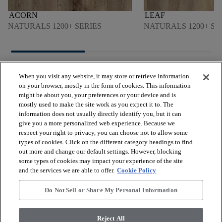
ACORN
LEAF
NATURALS 1200+ SERIES
NATURALS 1200+ SE
When you visit any website, it may store or retrieve information
on your browser, mostly in the form of cookies. This information
might be about you, your preferences or your device and is
mostly used to make the site work as you expect it to. The
arrow_forward_ios
VER LOS PRODUCTOS
information does not usually directly identify you, but it can
give you a more personalized web experience. Because we
respect your right to privacy, you can choose not to allow some
arrow_forward_ios
types of cookies. Click on the different category headings to find
HERRAMIENTAS ÚTILES
out more and change our default settings. However, blocking
some types of cookies may impact your experience of the site
and the services we are able to offer.
Cookie Policy
arrow_forward_ios
NUESTROS SERVICIOS
Do Not Sell or Share My Personal Information
arrow_forward_ios
QUIÉNES SOMOS
Reject All