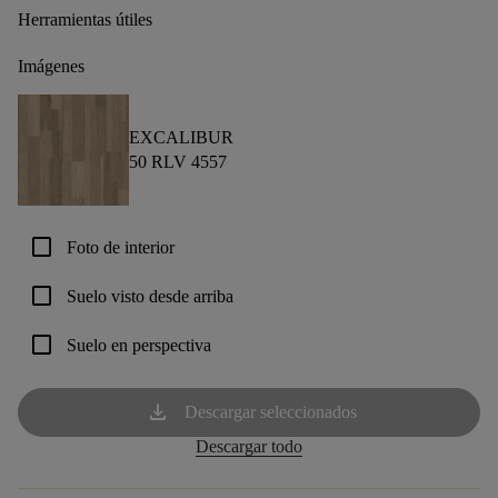
Herramientas útiles
Imágenes
EXCALIBUR
50 RLV 4557
check_box_outline_blank
Foto de interior
check_box_outline_blank
Suelo visto desde arriba
check_box_outline_blank
Suelo en perspectiva
download
Descargar seleccionados
Descargar todo