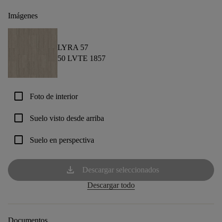
Imágenes
LYRA 57
50 LVTE 1857
check_box_outline_blank
Foto de interior
check_box_outline_blank
Suelo visto desde arriba
check_box_outline_blank
Suelo en perspectiva
download
Descargar seleccionados
Descargar todo
Documentos