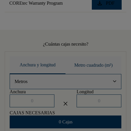
download
COREtec Warranty Program
PDF
¿Cuántas cajas necesito?
Anchura y longitud
Metro cuadrado (m²)
keyboard_arrow_down
Metros
Anchura
Longitud
close
CAJAS NECESARIAS
0 Cajas