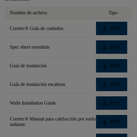
Nombre de archivo
Tipo
download
Coretec® Guía de cuidados
PDF
download
Spec sheet essentials
PDF
download
Guía de instalación
PDF
download
Guía de instalación escaleras
PDF
download
Walls Installation Guide
PDF
Coretec® Manual para calefacción por suelo
download
PDF
radiante