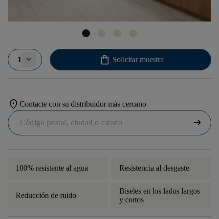
shopping_bag
1
Solicitar muestra
location_on
Contacte con su distribuidor más cercano
arrow_right_alt
100% resistente al agua
Resistencia al desgaste
Biseles en los lados largos
Reducción de ruido
y cortos