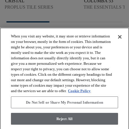
CRISTAL
COLUMBA 53
PROPLUS TILE SERIES
THE ESSENTIALS TI
When you visit any website, it may store or retrieve information
on your browser, mostly in the form of cookies. This information
might be about you, your preferences or your device and is
mostly used to make the site work as you expect it to. The
arrow_forward_ios
VER LOS PRODUCTOS
information does not usually directly identify you, but it can
give you a more personalized web experience. Because we
respect your right to privacy, you can choose not to allow some
arrow_forward_ios
types of cookies. Click on the different category headings to find
HERRAMIENTAS ÚTILES
out more and change our default settings. However, blocking
some types of cookies may impact your experience of the site
and the services we are able to offer.
Cookie Policy
arrow_forward_ios
NUESTROS SERVICIOS
Do Not Sell or Share My Personal Information
arrow_forward_ios
QUIÉNES SOMOS
Reject All