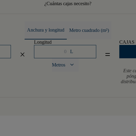
¿Cuántas cajas necesito?
Anchura y longitud
Metro cuadrado (m²)
Longitud
CAJAS
L
close
equal
keyboard_arrow_down
Metros
Este c
póng
distrib