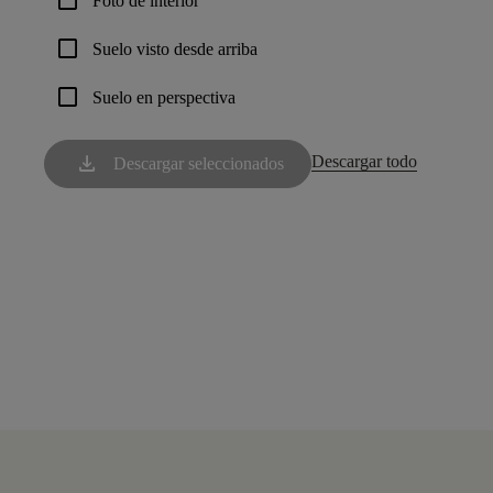
check_box_outline_blank
Foto de interior
check_box_outline_blank
Suelo visto desde arriba
check_box_outline_blank
Suelo en perspectiva
download
Descargar todo
Descargar seleccionados