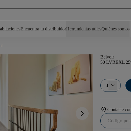
abitaciones
Encuentra tu distribuidor
Herramientas útiles
Quiénes somos
ir
Belvoir
50 LVREXL 25
1
location_on
Contacte con
arrow_forward_ios