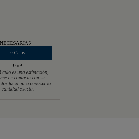
 NECESARIAS
0 Cajas
0 m
²
álculo es una estimación,
ase en contacto con su
uidor local para conocer la
cantidad exacta.