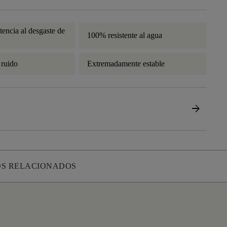
tencia al desgaste de
100% resistente al agua
 ruido
Extremadamente estable
arrow_forward
S RELACIONADOS