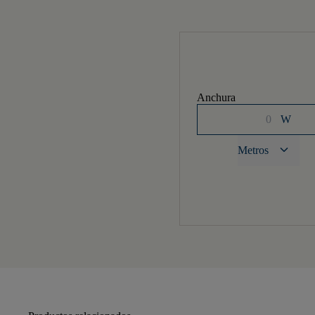
Anchura
W
keyboard_arrow_down
Metros