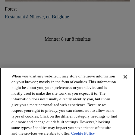
Forest
Restaurant à Ninove, en Belgique
Montrer
8
sur
8
résultats
When you visit any website, it may store or retrieve information
on your browser, mostly in the form of cookies. This information
might be about you, your preferences or your device and is
mostly used to make the site work as you expect it to. The
arrow_forward_ios
VOIR LES PRODUITS
information does not usually directly identify you, but it can
give you a more personalized web experience. Because we
respect your right to privacy, you can choose not to allow some
arrow_forward_ios
types of cookies. Click on the different category headings to find
OUTILS UTILES
out more and change our default settings. However, blocking
some types of cookies may impact your experience of the site
and the services we are able to offer.
Cookie Policy