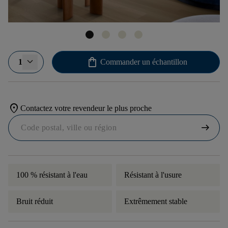
shopping_bag
1
Commander un échantillon
location_on
Contactez votre revendeur le plus proche
arrow_right_alt
100 % résistant à l'eau
Résistant à l'usure
Bruit réduit
Extrêmement stable