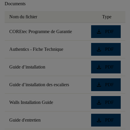
Documents
Nom du fichier
Type
download
COREtec Programme de Garantie
PDF
download
Authentics - Fiche Technique
PDF
download
Guide d’installation
PDF
download
Guide d’installation des escaliers
PDF
download
Walls Installation Guide
PDF
download
Guide d'entretien
PDF