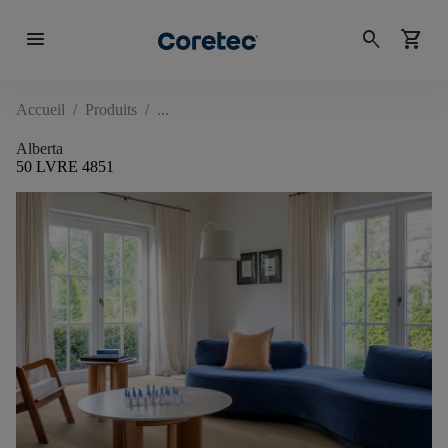
menu
search
shopping_cart
Accueil
/
Produits
/
Alberta
50 LVRE 4851