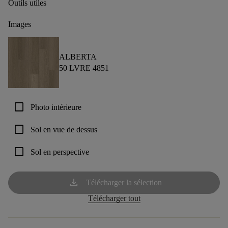
Outils utiles
Images
ALBERTA
50 LVRE 4851
check_box_outline_blank
Photo intérieure
check_box_outline_blank
Sol en vue de dessus
check_box_outline_blank
Sol en perspective
download
Télécharger la sélection
Télécharger tout