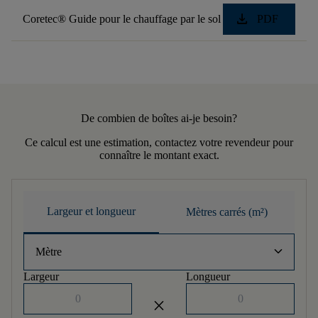
download
Coretec® Guide pour le chauffage par le sol
PDF
De combien de boîtes ai-je besoin?
Ce calcul est une estimation, contactez votre revendeur pour
connaître le montant exact.
Largeur et longueur
Mètres carrés (m²)
keyboard_arrow_down
Mètre
Largeur
Longueur
close