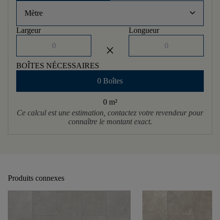
keyboard_arrow_down
Mètre
Largeur
Longueur
close
BOÎTES NÉCESSAIRES
0 Boîtes
0 m
²
Ce calcul est une estimation, contactez votre revendeur pour
connaître le montant exact.
Produits connexes