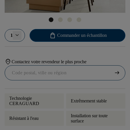
shopping_bag
1
Commander un échantillon
location_on
Contactez votre revendeur le plus proche
arrow_right_alt
Technologie
Extrêmement stable
CERAGUARD
Installation sur toute
Résistant à l'eau
surface