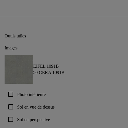
Outils utiles
Images
EIFEL 1091B
50 CERA 1091B
check_box_outline_blank
Photo intérieure
check_box_outline_blank
Sol en vue de dessus
check_box_outline_blank
Sol en perspective