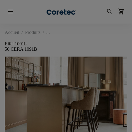
menu
search
shopping_cart
Accueil
/
Produits
/
Eifel 1091b
50 CERA 1091B