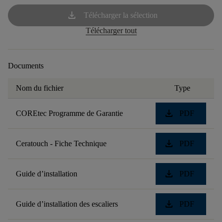
download
Télécharger la sélection
Télécharger tout
Documents
Nom du fichier
Type
download
COREtec Programme de Garantie
PDF
download
Ceratouch - Fiche Technique
PDF
download
Guide d’installation
PDF
download
Guide d’installation des escaliers
PDF