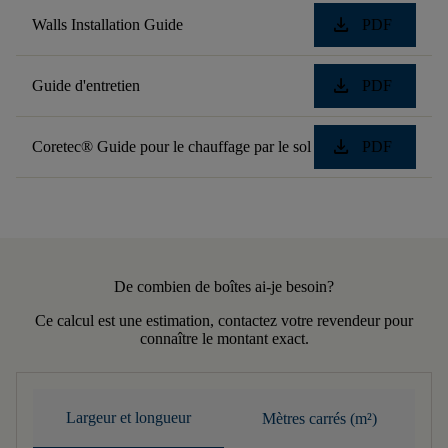
download
Walls Installation Guide
PDF
download
Guide d'entretien
PDF
download
Coretec® Guide pour le chauffage par le sol
PDF
De combien de boîtes ai-je besoin?
Ce calcul est une estimation, contactez votre revendeur pour
connaître le montant exact.
Largeur et longueur
Mètres carrés (m²)