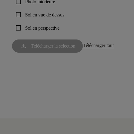
check_box_outline_blank
Photo intérieure
check_box_outline_blank
Sol en vue de dessus
check_box_outline_blank
Sol en perspective
download
Télécharger tout
Télécharger la sélection