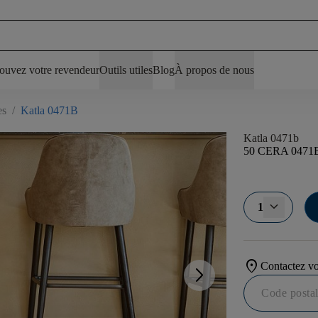
ouvez votre revendeur
Outils utiles
Blog
À propos de nous
es
/
Katla 0471B
Katla 0471b
50 CERA 0471
1
location_on
Contactez vo
arrow_forward_ios