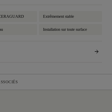
e CERAGUARD
Extrêmement stable
eau
Installation sur toute surface
arrow_forward
ASSOCIÉS