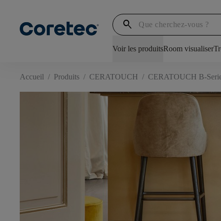
search
Voir les produits
Room visualiser
Tr
Accueil
/
Produits
/
CERATOUCH
/
CERATOUCH B-Seri