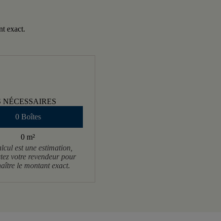
nt exact.
S NÉCESSAIRES
0 Boîtes
0 m
²
lcul est une estimation,
tez votre revendeur pour
aître le montant exact.