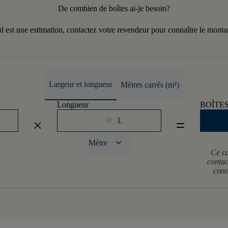
De combien de boîtes ai-je besoin?
l est une estimation, contactez votre revendeur pour connaître le monta
Largeur et longueur
Mètres carrés (m²)
Longueur
BOÎTE
L
close
equal
keyboard_arrow_down
Mètre
Ce ca
contac
conn