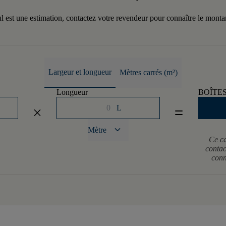
l est une estimation, contactez votre revendeur pour connaître le monta
Largeur et longueur
Mètres carrés (m²)
Longueur
BOÎTE
L
close
equal
keyboard_arrow_down
Mètre
Ce ca
contac
conn