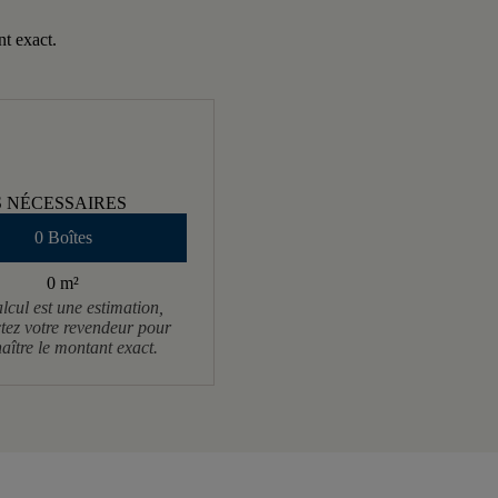
nt exact.
S NÉCESSAIRES
0 Boîtes
0 m
²
lcul est une estimation,
tez votre revendeur pour
aître le montant exact.