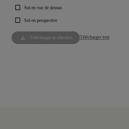
check_box_outline_blank
Sol en vue de dessus
check_box_outline_blank
Sol en perspective
download
Télécharger tout
Télécharger la sélection