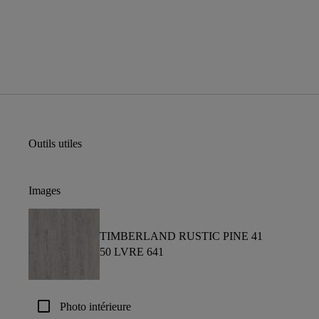
Outils utiles
Images
TIMBERLAND RUSTIC PINE 41
50 LVRE 641
check_box_outline_blank
Photo intérieure