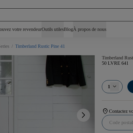
ouvez votre revendeur
Outils utiles
Blog
À propos de nous
eries
/
Timberland Rustic Pine 41
Timberland Rust
50 LVRE 641
1
location_on
Contactez vo
arrow_forward_ios