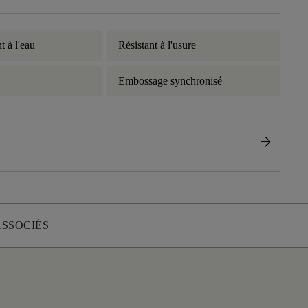
t à l'eau
Résistant à l'usure
Embossage synchronisé
arrow_forward
ASSOCIÉS