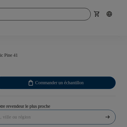
shopping_cart
language
ic Pine 41
shopping_bag
Commander un échantillon
tre revendeur le plus proche
arrow_right_alt