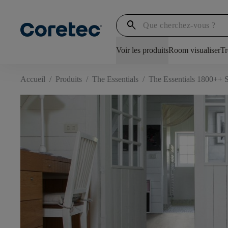
search
Voir les produits
Room visualiser
Tr
Accueil
/
Produits
/
The Essentials
/
The Essentials 1800++ S