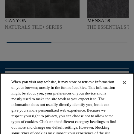
CANYON
MENSA 58
NATURALS TILE+ SERIES
THE ESSENTIALS TI
arrow_forward_ios
VOIR LES PRODUITS
When you visit any website, it may store or retrieve information
on your browser, mostly in the form of cookies. This information
might be about you, your preferences or your device and is
arrow_forward_ios
OUTILS UTILES
mostly used to make the site work as you expect it to. The
information does not usually directly identify you, but it can
give you a more personalized web experience. Because we
respect your right to privacy, you can choose not to allow some
arrow_forward_ios
NOS SERVICES
types of cookies. Click on the different category headings to find
out more and change our default settings. However, blocking
some types of cookies may impact your experience of the site