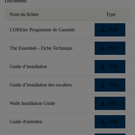
Documents
Nom du fichier
Type
download
COREtec Programme de Garantie
PDF
download
The Essentials - Fiche Technique
PDF
download
Guide d’installation
PDF
download
Guide d’installation des escaliers
PDF
download
Walls Installation Guide
PDF
download
Guide d'entretien
PDF