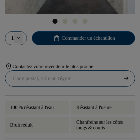
shopping_bag
1
Commander un échantillon
location_on
Contactez votre revendeur le plus proche
arrow_right_alt
100 % résistant à l'eau
Résistant à l'usure
Chanfreins sur les côtés
Bruit réduit
longs & courts