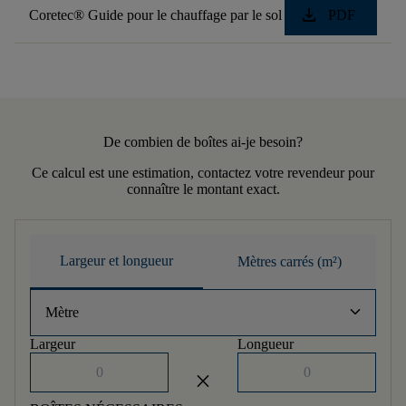
download
Coretec® Guide pour le chauffage par le sol
PDF
De combien de boîtes ai-je besoin?
Ce calcul est une estimation, contactez votre revendeur pour
connaître le montant exact.
Largeur et longueur
Mètres carrés (m²)
keyboard_arrow_down
Mètre
Largeur
Longueur
close