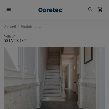
menu
search
shopping_cart
Accueil
/
Produits
/
Vela 54
50 LVTE 1854