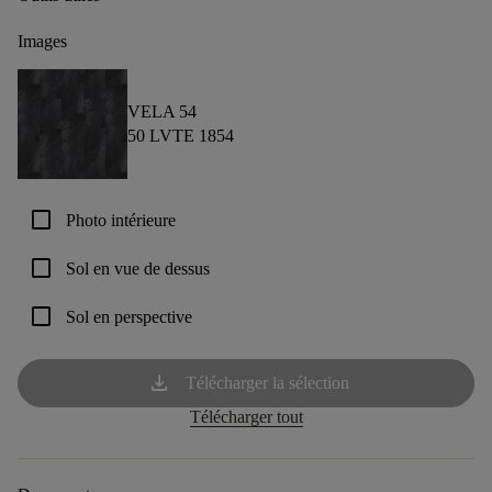
Images
VELA 54
50 LVTE 1854
check_box_outline_blank
Photo intérieure
check_box_outline_blank
Sol en vue de dessus
check_box_outline_blank
Sol en perspective
download
Télécharger la sélection
Télécharger tout