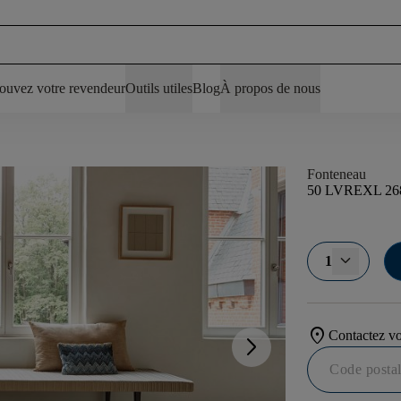
ouvez votre revendeur
Outils utiles
Blog
À propos de nous
Fonteneau
50 LVREXL 26
1
location_on
Contactez vo
arrow_forward_ios