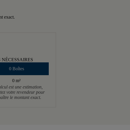
nt exact.
S NÉCESSAIRES
0 Boîtes
0 m
²
lcul est une estimation,
tez votre revendeur pour
aître le montant exact.