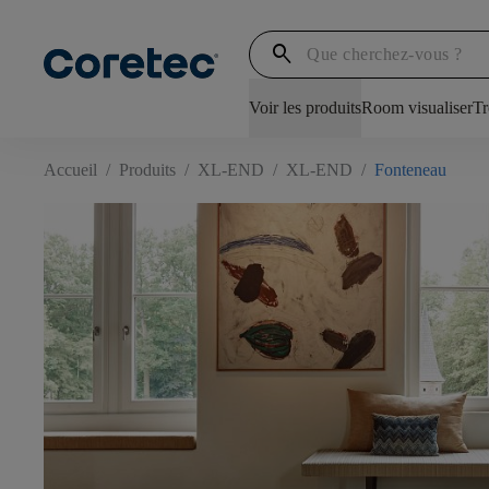
search
Voir les produits
Room visualiser
Tr
Accueil
/
Produits
/
XL-END
/
XL-END
/
Fonteneau