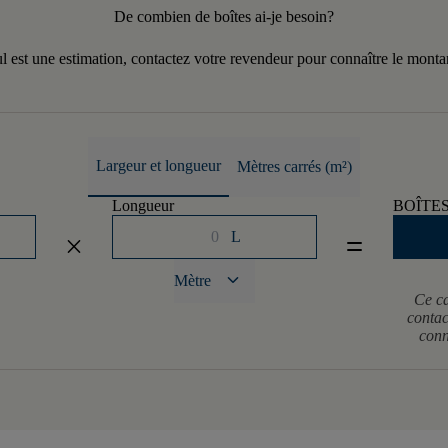
De combien de boîtes ai-je besoin?
l est une estimation, contactez votre revendeur pour connaître le monta
Largeur et longueur
Mètres carrés (m²)
Longueur
BOÎTE
L
close
equal
keyboard_arrow_down
Mètre
Ce ca
contac
conn