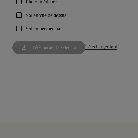
check_box_outline_blank
Photo intérieure
check_box_outline_blank
Sol en vue de dessus
check_box_outline_blank
Sol en perspective
download
Télécharger tout
Télécharger la sélection