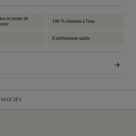
tra en terme de
100 % résistant à l'eau
usure
Extrêmement stable
arrow_forward
ASSOCIÉS