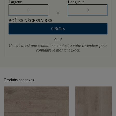
Largeur
Longueur
close
BOÎTES NÉCESSAIRES
0 Boîtes
0 m
²
Ce calcul est une estimation, contactez votre revendeur pour
connaître le montant exact.
Produits connexes