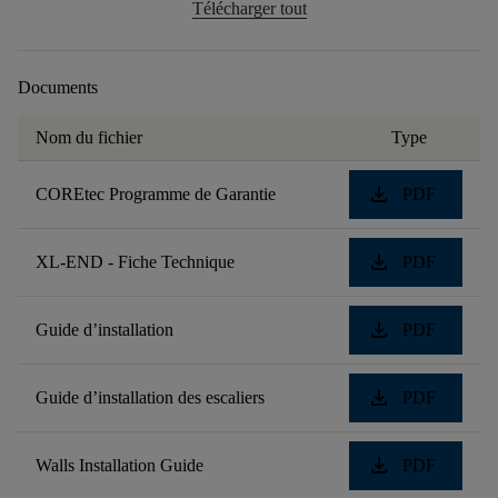
Télécharger tout
Documents
Nom du fichier
Type
download
COREtec Programme de Garantie
PDF
download
XL-END - Fiche Technique
PDF
download
Guide d’installation
PDF
download
Guide d’installation des escaliers
PDF
download
Walls Installation Guide
PDF