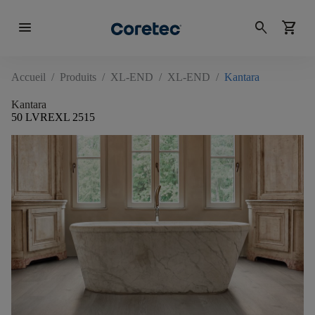
menu
search
shopping_cart
Accueil
/
Produits
/
XL-END
/
XL-END
/
Kantara
Kantara
50 LVREXL 2515