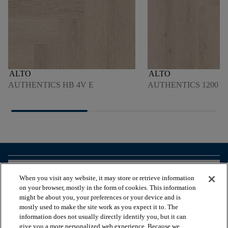
ALTO
ALTO
AUTHENTICS HB 4V E
AUTHENTICS 1200 4
arrow_forward_ios
VOIR LES PRODUITS
When you visit any website, it may store or retrieve information
on your browser, mostly in the form of cookies. This information
might be about you, your preferences or your device and is
arrow_forward_ios
OUTILS UTILES
mostly used to make the site work as you expect it to. The
information does not usually directly identify you, but it can
give you a more personalized web experience. Because we