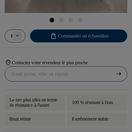
shopping_bag
1
Commander un échantillon
location_on
Contactez votre revendeur le plus proche
arrow_right_alt
Le nec plus ultra en terme
100 % résistant à l'eau
de résistance à l'usure
Bruit réduit
Extrêmement stable