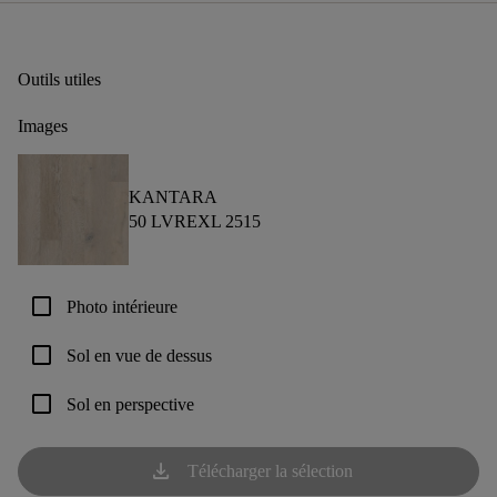
Outils utiles
Images
KANTARA
50 LVREXL 2515
check_box_outline_blank
Photo intérieure
check_box_outline_blank
Sol en vue de dessus
check_box_outline_blank
Sol en perspective
download
Télécharger la sélection