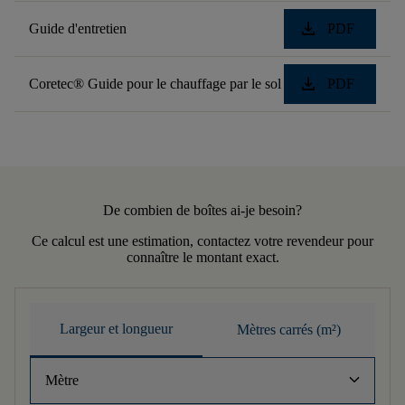
download
Guide d'entretien
PDF
download
Coretec® Guide pour le chauffage par le sol
PDF
De combien de boîtes ai-je besoin?
Ce calcul est une estimation, contactez votre revendeur pour
connaître le montant exact.
Largeur et longueur
Mètres carrés (m²)
keyboard_arrow_down
Mètre