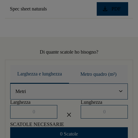
download
Spec sheet naturals
PDF
Di quante scatole ho bisogno?
Larghezza e lunghezza
Metro quadro (m²)
keyboard_arrow_down
Metri
Larghezza
Lunghezza
close
SCATOLE NECESSARIE
0 Scatole