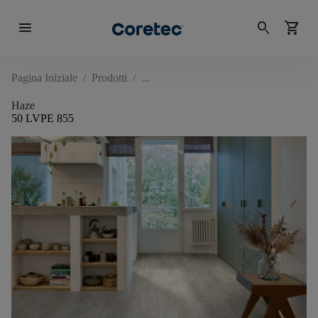
menu
search
shopping_cart
Pagina Iniziale
/
Prodotti
/
Haze
50 LVPE 855