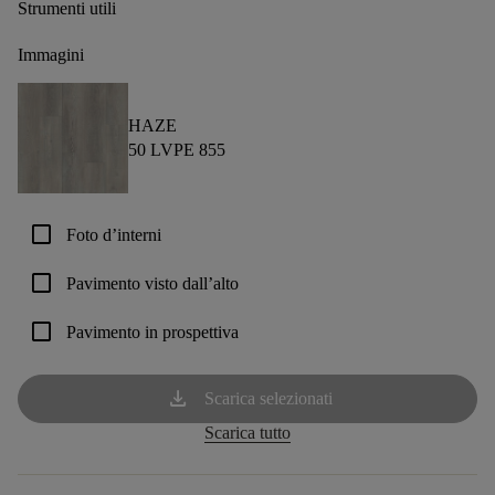
Strumenti utili
Immagini
HAZE
50 LVPE 855
check_box_outline_blank
Foto d’interni
check_box_outline_blank
Pavimento visto dall’alto
check_box_outline_blank
Pavimento in prospettiva
download
Scarica selezionati
Scarica tutto