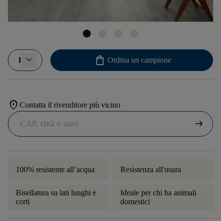
shopping_bag
1
Ordina un campione
location_on
Contatta il rivenditore più vicino
arrow_right_alt
100% resistente all’acqua
Resistenza all'usura
Bisellatura su lati lunghi e
Ideale per chi ha animali
corti
domestici