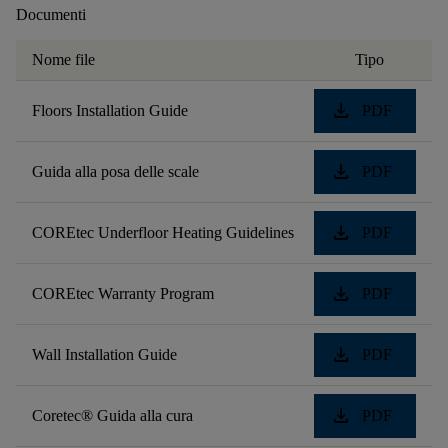
Documenti
Nome file
Tipo
download
Floors Installation Guide
PDF
download
Guida alla posa delle scale
PDF
download
COREtec Underfloor Heating Guidelines
PDF
download
COREtec Warranty Program
PDF
download
Wall Installation Guide
PDF
download
Coretec® Guida alla cura
PDF