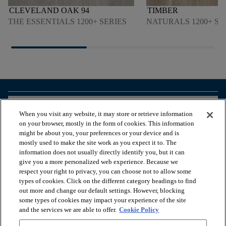
CLEVELAND OAK 94
TIMBER
THE ESSENTIALS 1200+ SERIES
NATURALS 1200+ SE
arrow_forward_ios
VISUALIZZA I PRODOTTI
When you visit any website, it may store or retrieve information
on your browser, mostly in the form of cookies. This information
might be about you, your preferences or your device and is
arrow_forward_ios
STRUMENTI UTILI
mostly used to make the site work as you expect it to. The
information does not usually directly identify you, but it can
give you a more personalized web experience. Because we
respect your right to privacy, you can choose not to allow some
arrow_forward_ios
I NOSTRI SERVIZI
types of cookies. Click on the different category headings to find
out more and change our default settings. However, blocking
some types of cookies may impact your experience of the site
arrow_forward_ios
CHI SIAMO
and the services we are able to offer.
Cookie Policy