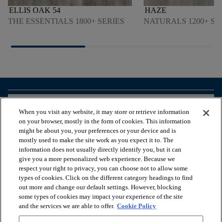
ELLIS OAK 54
HAZE
THE ESSENTIALS 1800+ SERIES
NATURALS 1200+ SE
arrow_forward_ios
VISUALIZZA I PRODOTTI
When you visit any website, it may store or retrieve information
on your browser, mostly in the form of cookies. This information
might be about you, your preferences or your device and is
arrow_forward_ios
STRUMENTI UTILI
mostly used to make the site work as you expect it to. The
information does not usually directly identify you, but it can
give you a more personalized web experience. Because we
respect your right to privacy, you can choose not to allow some
arrow_forward_ios
I NOSTRI SERVIZI
types of cookies. Click on the different category headings to find
out more and change our default settings. However, blocking
some types of cookies may impact your experience of the site
arrow_forward_ios
CHI SIAMO
and the services we are able to offer.
Cookie Policy