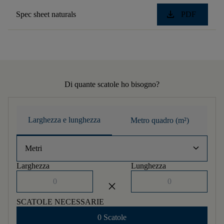
download
Spec sheet naturals
PDF
Di quante scatole ho bisogno?
Larghezza e lunghezza
Metro quadro (m²)
keyboard_arrow_down
Metri
Larghezza
Lunghezza
close
SCATOLE NECESSARIE
0 Scatole