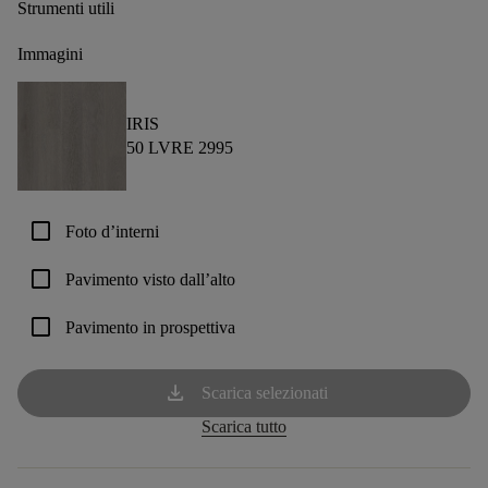
Strumenti utili
Immagini
IRIS
50 LVRE 2995
check_box_outline_blank
Foto d’interni
check_box_outline_blank
Pavimento visto dall’alto
check_box_outline_blank
Pavimento in prospettiva
download
Scarica selezionati
Scarica tutto