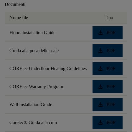
Documenti
Nome file
Tipo
download
Floors Installation Guide
PDF
download
Guida alla posa delle scale
PDF
download
COREtec Underfloor Heating Guidelines
PDF
download
COREtec Warranty Program
PDF
download
Wall Installation Guide
PDF
download
Coretec® Guida alla cura
PDF