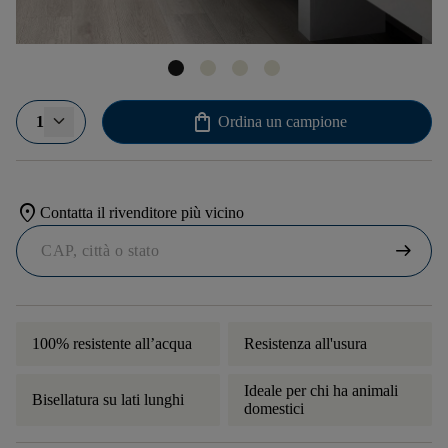
shopping_bag
1
Ordina un campione
location_on
Contatta il rivenditore più vicino
arrow_right_alt
100% resistente all’acqua
Resistenza all'usura
Ideale per chi ha animali
Bisellatura su lati lunghi
domestici