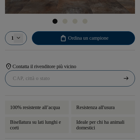
shopping_bag
1
Ordina un campione
location_on
Contatta il rivenditore più vicino
arrow_right_alt
100% resistente all’acqua
Resistenza all'usura
Bisellatura su lati lunghi e
Ideale per chi ha animali
corti
domestici