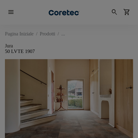
menu
search
shopping_cart
Pagina Iniziale
/
Prodotti
/
Jura
50 LVTE 1907