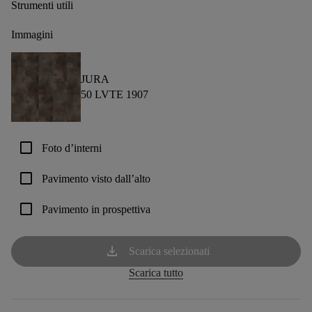
Strumenti utili
Immagini
JURA
50 LVTE 1907
check_box_outline_blank
Foto d’interni
check_box_outline_blank
Pavimento visto dall’alto
check_box_outline_blank
Pavimento in prospettiva
download
Scarica selezionati
Scarica tutto