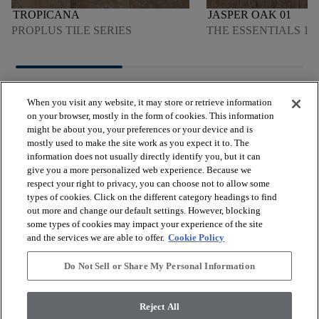
TROPICANA
JASPER OAK 01
PROPLUS TILE SERIES
THE ESSENTIALS 150
When you visit any website, it may store or retrieve information
on your browser, mostly in the form of cookies. This information
might be about you, your preferences or your device and is
mostly used to make the site work as you expect it to. The
arrow_forward_ios
VISUALIZZA I PRODOTTI
information does not usually directly identify you, but it can
give you a more personalized web experience. Because we
respect your right to privacy, you can choose not to allow some
arrow_forward_ios
types of cookies. Click on the different category headings to find
STRUMENTI UTILI
out more and change our default settings. However, blocking
some types of cookies may impact your experience of the site
and the services we are able to offer.
Cookie Policy
arrow_forward_ios
I NOSTRI SERVIZI
Do Not Sell or Share My Personal Information
arrow_forward_ios
CHI SIAMO
Reject All