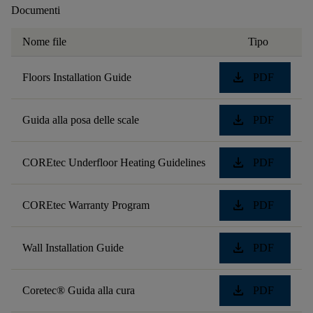
Documenti
Nome file
Tipo
download
Floors Installation Guide
PDF
download
Guida alla posa delle scale
PDF
download
COREtec Underfloor Heating Guidelines
PDF
download
COREtec Warranty Program
PDF
download
Wall Installation Guide
PDF
download
Coretec® Guida alla cura
PDF