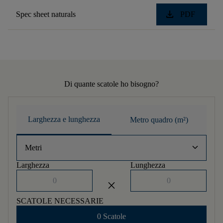
download
Spec sheet naturals
PDF
Di quante scatole ho bisogno?
Larghezza e lunghezza
Metro quadro (m²)
keyboard_arrow_down
Metri
Larghezza
Lunghezza
close
SCATOLE NECESSARIE
0 Scatole